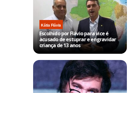
Kátia Flávia
Escolhido por Flávio para vice é
acusado de estuprar e engravidar
criança de 13 anos
Política & Poder
Milei volta a chamar Lula de ‘ladrão’
poder,
e ‘corrupto’
ma relação