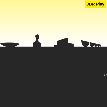
negociação 
JBR Play
“O aspecto 
que o casal,
Segundo ele,
violentas e 
incorra em a
“Ciú
Co
Um exemplo 
acordo com 
medo de per