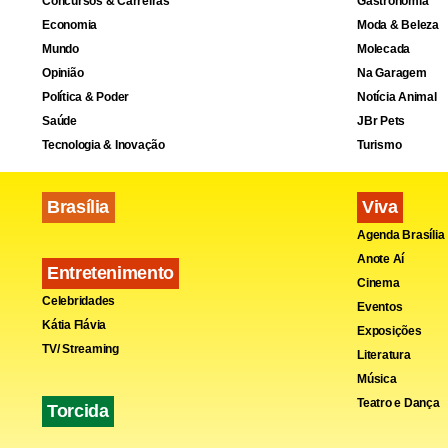
Concursos & Carreiras
Gastronomia
Economia
Moda & Beleza
Mundo
Molecada
Opinião
Na Garagem
Política & Poder
Notícia Animal
Saúde
JBr Pets
Tecnologia & Inovação
Turismo
Brasília
Viva
Agenda Brasília
Anote Aí
Entretenimento
Pertu
Cinema
Celebridades
Eventos
Kátia Flávia
Exposições
Cada pessoa
TV/ Streaming
Literatura
Música
de lidar com
Teatro e Dança
Torcida
uma relação