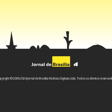
e transformação do vínculo.
saudável está justamente na capacidade adaptativa diante das 
 na condição de sistema, pode sofrer”, conta o psicólogo.
 existem diferenças entre conflitos comuns entre casais e relaç
abusivas. “Um casal pode atravessar uma diversidade de conflit
busos” , esclarece.
me”
pyright © 2006-2024 Jornal de Brasília Notícias Digitais Ltda. Todos os direitos reservad
de sentimento que costuma gerar embates entre casais é o ci
Mallmann, isso pode ser uma reação emocional ligada à insegu
der alguém, algo que é passível de ser melhorado. O problema