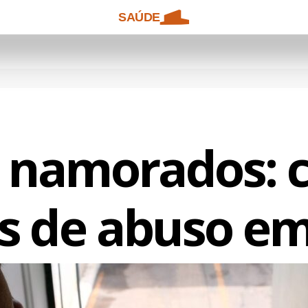
SAÚDE
s namorados: 
is de abuso e