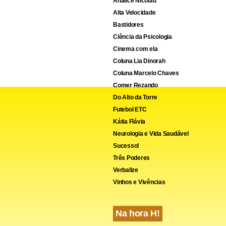
Analice Nicolau
Alta Velocidade
Bastidores
Ciência da Psicologia
Cinema com ela
Coluna Lia Dinorah
Coluna Marcelo Chaves
Comer Rezando
Do Alto da Torre
Futebol ETC
Kátia Flávia
Neurologia e Vida Saudável
rbações
Sucesso!
Três Poderes
Verbalize
 chega ao relacionamento com histórias, expectativas e formas
Vinhos e Vivências
 emoções, o que torna o conflito algo natural. O especialista exp
 saudável, os conflitos funcionam como oportunidades de escut
Na hora H!