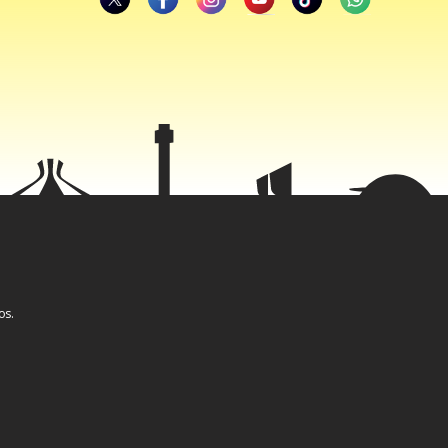
perturbações
ões
os sem que
os.
úme. De
rança ou ao
 surge