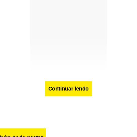
Continuar lendo
 que, nesses casos de abuso emocional, há desequilíbrio de 
pulação e sofrimento recorrente. Esses seriam sinais de u