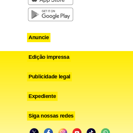
Anuncie
Edição impressa
Publicidade legal
Expediente
 diferentes
lica que, em
Siga nossas redes
a,