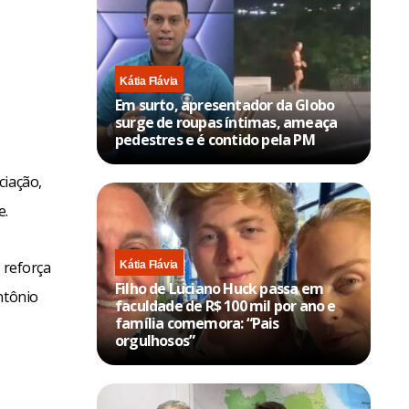
Kátia Flávia
Em surto, apresentador da Globo
surge de roupas íntimas, ameaça
pedestres e é contido pela PM
ciação,
e.
 reforça
Kátia Flávia
Filho de Luciano Huck passa em
ntônio
faculdade de R$ 100 mil por ano e
família comemora: “Pais
orgulhosos”