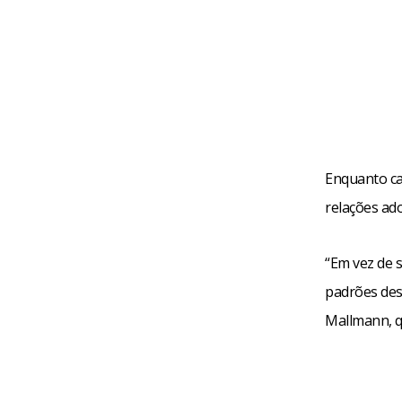
Enquanto ca
relações ad
“Em vez de s
padrões des
Mallmann, q