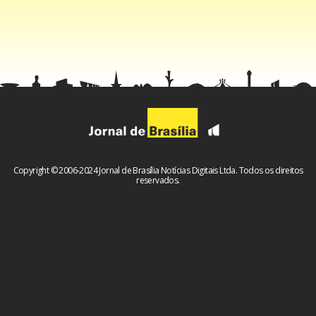
já que o início das tratativas permitiu sua saída da
penitenciária federal de segurança máxima para uma cela
especial na Superintendência da Polícia Federal em Brasília.
Essa cela especial ganhou até o apelido de “Ibis” entre as
pessoas próximas de Vorcaro, já que se trata de uma sala
de Estado-Maior preparada anteriormente para abrigar o
ex-presidente Jair Bolsonaro após sua condenação.
Copyright © 2006-2024 Jornal de Brasília Notícias Digitais Ltda. Todos os direitos
reservados.