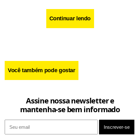
Continuar lendo
O sorteio terá transmissão ao vivo pelo canal da Caixa no
YouTube e no Facebook das Loterias Caixa. O jogo simples,
com seis números marcados, custa R$ 6.
Facebook
WhatsApp
LinkedIn
Twitter
X
Telegram
Share
Você também pode gostar
Assine nossa newsletter e
mantenha-se bem informado