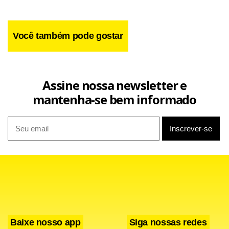
Você também pode gostar
Assine nossa newsletter e
mantenha-se bem informado
O cálculo do presidente do PL é pragmático e visa
aumentar a bancada de deputados e senadores.
Facebook
WhatsApp
LinkedIn
Twitter
X
Telegram
Share
Baixe nosso app
Siga nossas redes