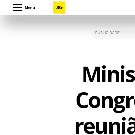
Menu
Minis
Congr
reuni