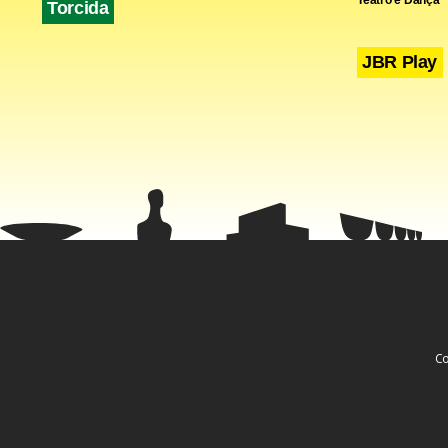
Torcida
JBR Play
Nogueira fo
Co
No dia 6 de
Relações Ext
expusesse a