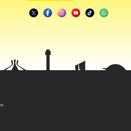
paralelas
os.
ão de
istro
bre os