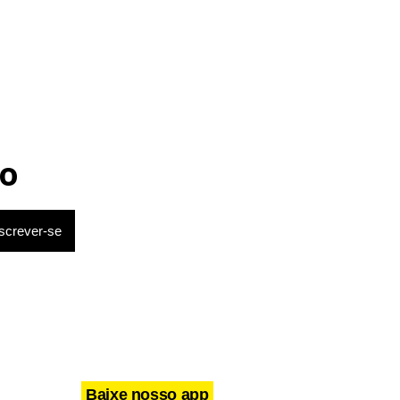
o
imigo” e
ção do
Baixe nosso app