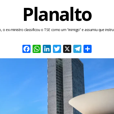
Planalto
 o ex-ministro classificou o TSE como um “inimigo” e assumiu que instr
Facebook
WhatsApp
LinkedIn
Twitter
X
Telegra
Share