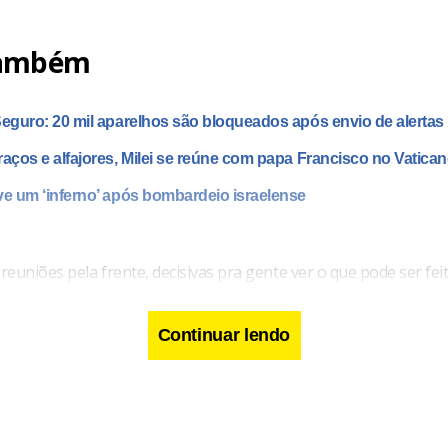
também
Seguro: 20 mil aparelhos são bloqueados após envio de alertas
raços e alfajores, Milei se reúne com papa Francisco no Vatica
ve um ‘inferno’ após bombardeio israelense
euniões pela frente, decisivas pra gente ver o que pode ser fei
ão ser tomadas pra que a gente possa ter transparência, segur
e auditoria e que as eleições se transcorram da forma como a g
Continuar lendo
gueira.