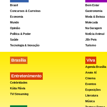
Brasil
Bem Estar
“O que eu s
Concursos & Carreiras
Gastronomia
guerra a gen
Economia
Moda & Beleza
Mundo
Molecada
operação. Eu
Opinião
Na Garagem
Nós temos q
Política & Poder
Notícia Animal
processo”, 
Saúde
JBr Pets
Tecnologia & Inovação
Turismo
https://ww
Brasília
Viva
Paulo Sérgi
Agenda Brasília
Federal (PF)
Anote Aí
Entretenimento
está proibid
Cinema
Celebridades
Eventos
Kátia Flávia
Exposições
TV/ Streaming
Literatura
Música
Teatro e Dança