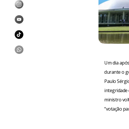
Um dia após
durante o go
Paulo Sérgi
integridade
ministro vo
“votação par