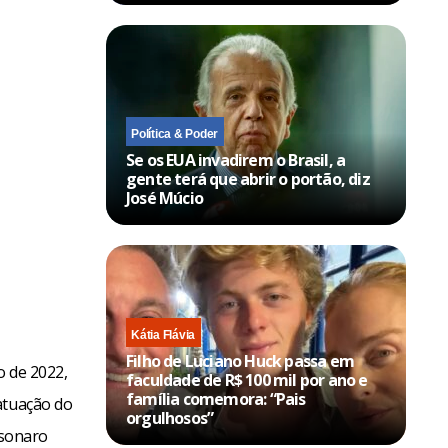
Política & Poder
Se os EUA invadirem o Brasil, a
gente terá que abrir o portão, diz
José Múcio
Kátia Flávia
Filho de Luciano Huck passa em
o de 2022,
faculdade de R$ 100 mil por ano e
família comemora: “Pais
atuação do
orgulhosos”
lsonaro