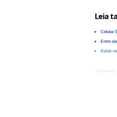
Leia 
Celular 
Entre ab
Rafah vi
“Nós temos r
ações poder
condições d
declarou No