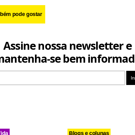
bém pode gostar
Assine nossa newsletter e
mantenha-se bem informad
mento da reunião, o ex-ministro classificou o TSE como um “in
 instrumentalizou as Forças Armadas para questionar a condu
itoral.
Vida
Blogs e colunas