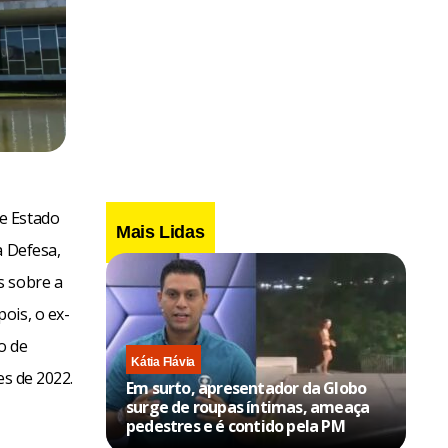
e Estado
Mais Lidas
a Defesa,
s sobre a
ois, o ex-
o de
Kátia Flávia
es de 2022.
Em surto, apresentador da Globo
surge de roupas íntimas, ameaça
pedestres e é contido pela PM