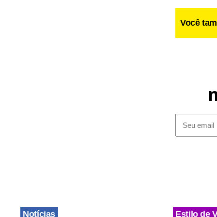
Você tam
Em outro mo
assumiu que
processo ele
Notícias
Estilo de 