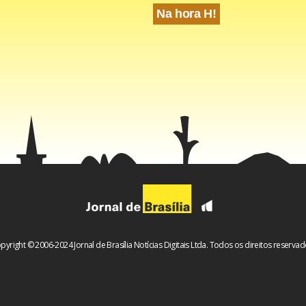
Na hora H!
i ao Congresso anunciar planos de fiscalização e votação 
pyright © 2006-2024 Jornal de Brasília Notícias Digitais Ltda. Todos os direitos reservad
 julho, Nogueira participou de uma audiência pública na Comiss
eriores (CRE) da Câmara. O evento foi destinado para que o min
s prioridades da pasta para o ano de 2022 e também falasse so