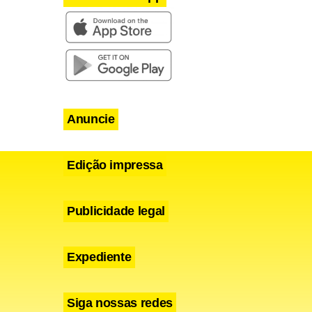
 Ou seja, na
iciar minha
e contato.
e sozinho no
nternet:
Anuncie
Edição impressa
lícia
 apreensão e
Publicidade legal
Expediente
Siga nossas redes