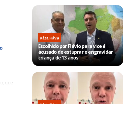
Kátia Flávia
Escolhido por Flávio para vice é
no
acusado de estuprar e engravidar
criança de 13 anos
to; que
ança,
ente sonha”
Kátia Flávia
Em tratamento contra câncer raro,
Netinho sofre queda no banheiro
após sessão de quimio