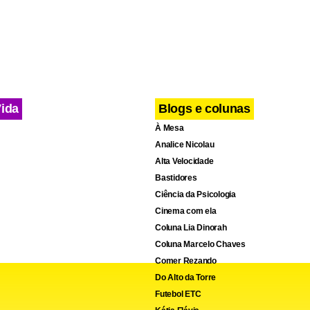
Vida
Blogs e colunas
À Mesa
Analice Nicolau
Alta Velocidade
Bastidores
Ciência da Psicologia
Cinema com ela
Coluna Lia Dinorah
Coluna Marcelo Chaves
Comer Rezando
Do Alto da Torre
Futebol ETC