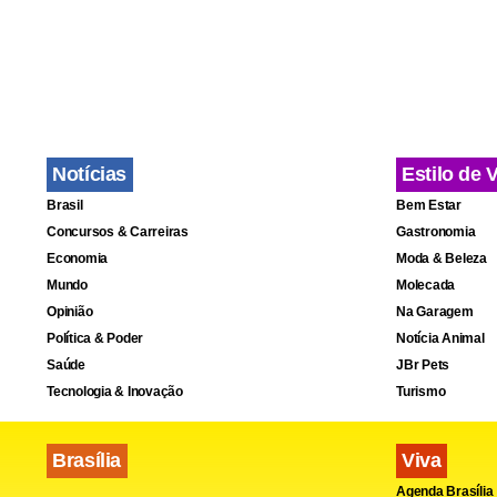
Notícias
Estilo de 
Brasil
Bem Estar
Concursos & Carreiras
Gastronomia
Economia
Moda & Beleza
Mundo
Molecada
Opinião
Na Garagem
Política & Poder
Notícia Animal
Saúde
JBr Pets
Tecnologia & Inovação
Turismo
Brasília
Viva
Agenda Brasília