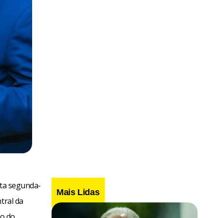
sta segunda-
Mais Lidas
tral da
io do