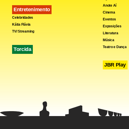
Anote Aí
Entretenimento
Cinema
Celebridades
Eventos
Kátia Flávia
Exposições
TV/ Streaming
Literatura
Música
Teatro e Dança
Torcida
JBR Play