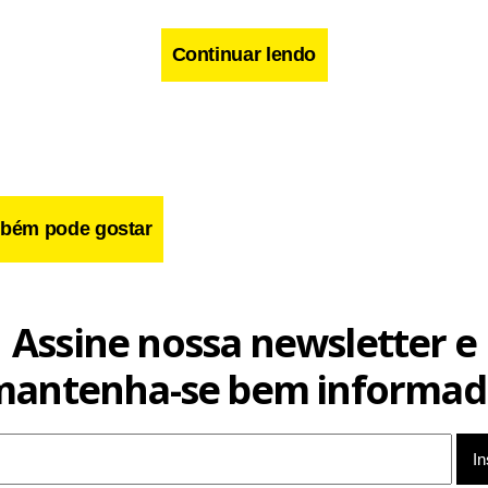
Continuar lendo
bém pode gostar
nteúdo
Assine nossa newsletter e
cebook
WhatsApp
LinkedIn
Twitter
X
Telegram
Share
mantenha-se bem informad