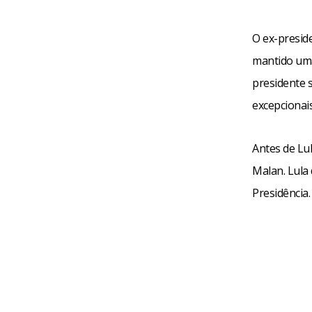
O ex-presid
mantido uma
presidente 
excepcionai
Antes de Lu
Malan. Lula 
Presidência.