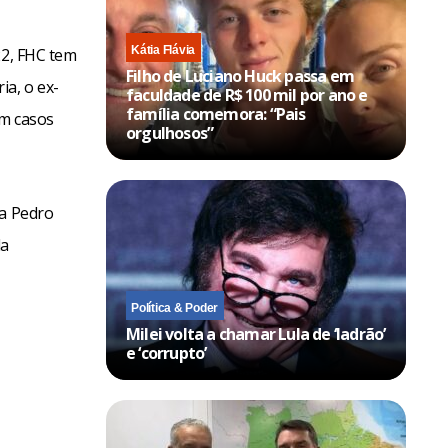
Kátia Flávia
22, FHC tem
Filho de Luciano Huck passa em
ia, o ex-
faculdade de R$ 100 mil por ano e
família comemora: “Pais
em casos
orgulhosos”
da Pedro
da
Política & Poder
Milei volta a chamar Lula de ‘ladrão’
e ‘corrupto’