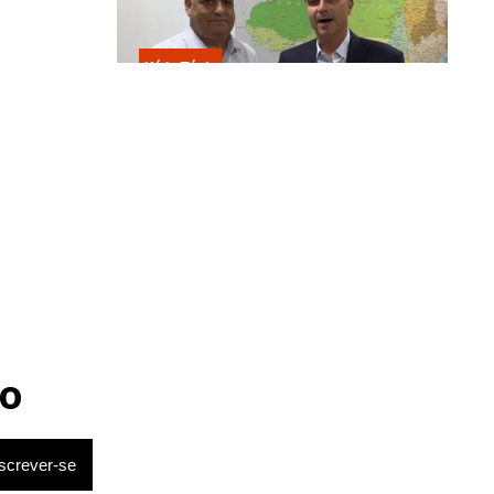
Kátia Flávia
Escolhido por Flávio para vice é
acusado de estuprar e engravidar
criança de 13 anos
o