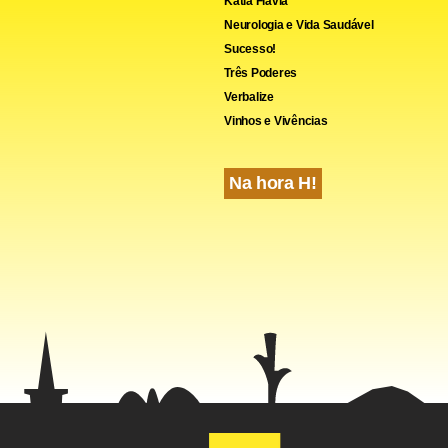
Kátia Flávia
Neurologia e Vida Saudável
Sucesso!
Três Poderes
Verbalize
Vinhos e Vivências
Na hora H!