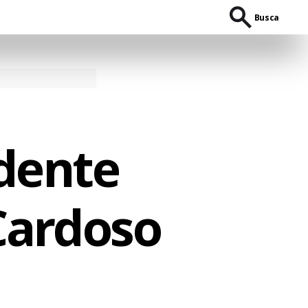
Busca
idente
Cardoso