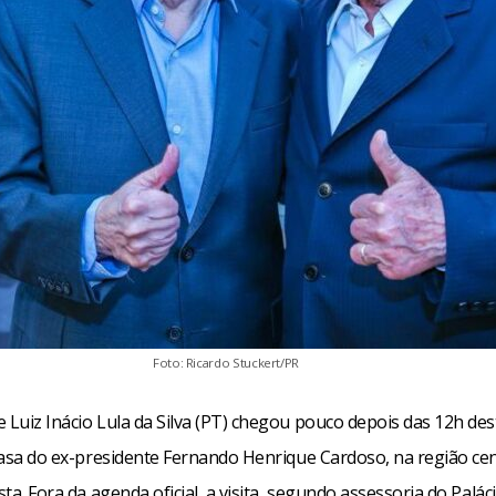
Foto: Ricardo Stuckert/PR
e Luiz Inácio Lula da Silva (PT) chegou pouco depois das 12h de
 casa do ex-presidente Fernando Henrique Cardoso, na região cen
ista. Fora da agenda oficial, a visita, segundo assessoria do Palác