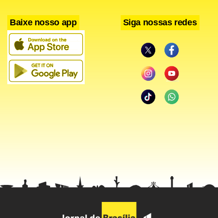
Segundo aliados, Salles já aceitou a empreitada, contanto
que Tarcísio seja o nome para o Palácio dos Bandeirantes.
Baixe nosso app
Siga nossas redes