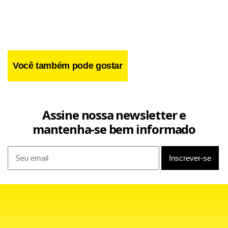
Você também pode gostar
A chapa dos sonhos de Bolsonaro tem Tarcísio para o
governo do estado e Ricardo Salles, ex-ministro do Meio
Ambiente, para o Senado.
Assine nossa newsletter e
mantenha-se bem informado
Com gestão controversa à frente da pasta e criticado por
ambientalistas, Salles deixou o cargo em junho, mas
emplacou Joaquim Leite como sucessor. Ele mantém boas
relações com o clã Bolsonaro, ao contrário de outros ex-
ministros.