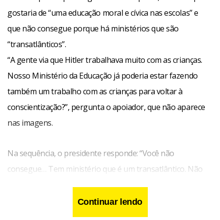
gostaria de “uma educação moral e cívica nas escolas” e
que não consegue porque há ministérios que são
“transatlânticos”.
“A gente via que Hitler trabalhava muito com as crianças.
Nosso Ministério da Educação já poderia estar fazendo
também um trabalho com as crianças para voltar à
conscientização?”, pergunta o apoiador, que não aparece
nas imagens.
Na sequência, o presidente responde: “Você não
consegue… Tem ministério que é um transatlântico. Não
dá para dar um cavalo de pau. Eu gostaria de
imediatamente botar educação moral e cívica, um montão
Continuar lendo
de coisas lá, coisas que são boas. Eu ouvi outro dia, tive o