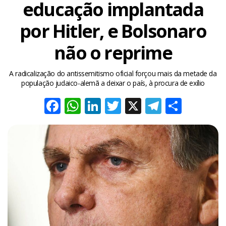
educação implantada
por Hitler, e Bolsonaro
não o reprime
A radicalização do antissemitismo oficial forçou mais da metade da
população judaico-alemã a deixar o país, à procura de exílio
Facebook
WhatsApp
LinkedIn
Twitter
X
Telegra
Share