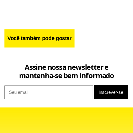
saco de ouvir, uns 10 minutos, duas mulheres… Podiam ser
dois homens…mas que não sabiam nada. Elas não sabiam
nem o que era Poder Executivo. Coisas absurdas que são
comuns.”.
Você também pode gostar
Assine nossa newsletter e
mantenha-se bem informado