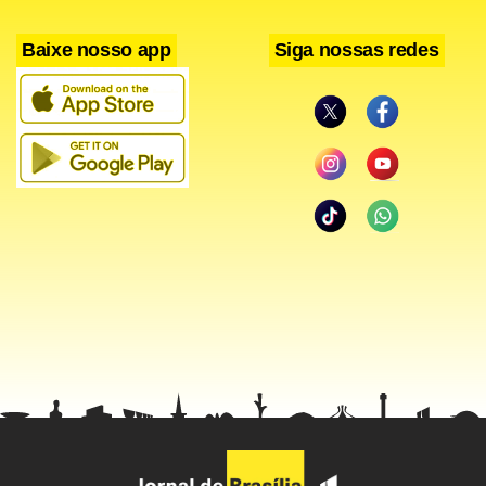
Baixe nosso app
Siga nossas redes
A educação da infância e juventude foi usada como uma
ferramenta de Estado, na Alemanha nazista, para gravar
no cérebro de crianças e adolescentes o orgulho de
pertencer à raça ariana, bem como a obediência e a
fidelidade a Hitler.
Adotando uma teoria de cunho racista, o Führer dizia que o
povo alemão era descendente da raça ariana, destinada a
empreender a construção de uma nação forte e próspera.
Para isso deveriam vetar a diversidade étnica em seu
território, que perderia suas forças produtivas para raças