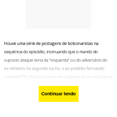
Houve uma série de postagens de bolsonaristas na
sequência do episódio, insinuando que o mando do
suposto ataque seria da “esquerda” ou do adversário do
ex-ministro no segundo turno, o ex-prefeito Fernando
Haddad (PT). Outros ironizaram a agenda do ex-presidente
Luiz Inácio Lula da Silva no Complexo do Alemão, no Rio de
Janeiro, que ocorreu sem incidentes, na semana passada O
Continuar lendo
termo “atentado” entrou nos trending topics (assuntos
mais comentados) do Twitter e acumulou mais de 170 mil