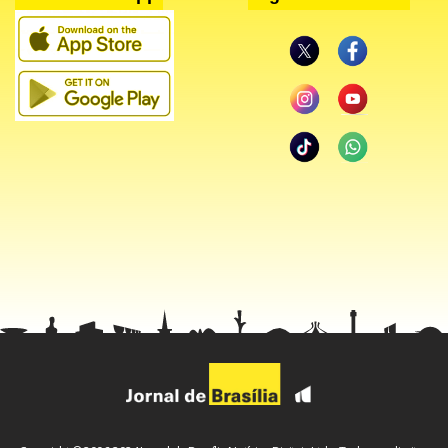
“Ao que parece trata-se de um atentado de traficantes
fortemente armados contra o Ministro Tarcísio em SP”,
escreveu o vereador Carlos Bolsonaro (PL-RJ), filho do
presidente. “Graças a Deus o atentado em Paraisópolis/SP
não fez vítimas fatais”, postou o senador Flávio Bolsonaro
(PL-RJ).