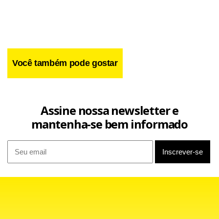
Você também pode gostar
Carlos estava detido na 30ª DP, desde ontem, quando
Assine nossa newsletter e
prestou seu primeiro depoimento. Ele havia dito à polícia
mantenha-se bem informado
que foi convidado por Diego Nascimento da Silva, de 18
anos, para participar do assalto, mas recusou.
Mais tarde, entretanto, ele confessou que foi com a
quadrilha até o local. Ele disse ainda que foi forçado por
Diego, que estava armado. Diego estava acompanhado de