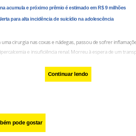
a acumula e próximo prêmio é estimado em R$ 9 milhões
lerta para alta incidência de suicídio na adolescência
 uma cirurgia nas coxas e nádegas, passou de sofrer inflamaçõ
percalcemia e insuficiência renal. Morreu à espera de um trans
Continuar lendo
bém pode gostar