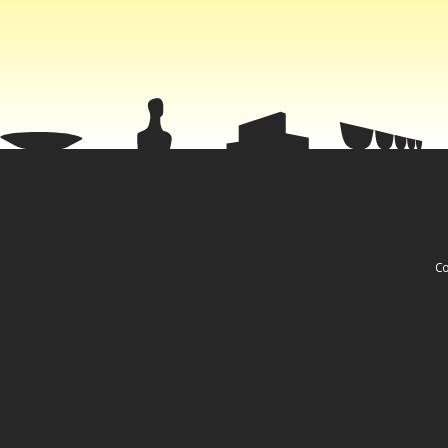
Conhecido h
um recurso,
preventiva.
causal” entr
Co
Outra figur
anos, após s
passado por
nádegas.