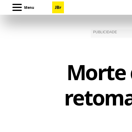
Menu
Morte 
retoma