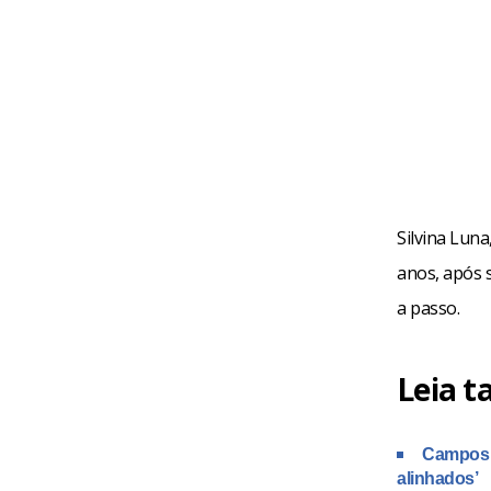
Silvina Lun
anos, após 
a passo.
Leia 
Campos N
alinhados’