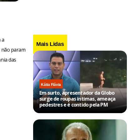
 a
Mais Lidas
ue não param
ania das
Kátia Flávia
Em surto, apresentador da Globo
surge de roupas íntimas, ameaça
pedestres e é contido pela PM