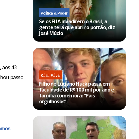
Política & Poder
Se os EUA invadirem o Brasil, a
gente terá que abrir o portão, diz
José Múcio
, aos 43
Kátia Flávia
nhou passo
Filho de Luciano Huck passa em
faculdade de R$ 100 mil por ano e
família comemora: “Pais
orgulhosos”
tamos