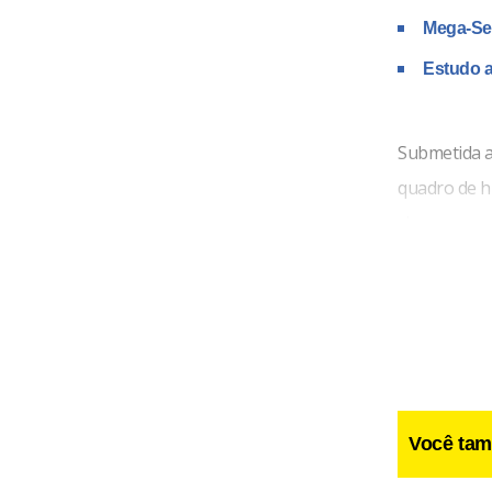
Mega-Sen
Estudo a
Submetida a
quadro de hi
rim.
Você tam