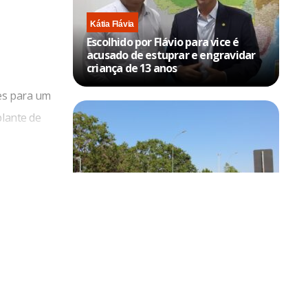
Kátia Flávia
Escolhido por Flávio para vice é
acusado de estuprar e engravidar
criança de 13 anos
es para um
plante de
Brasília
Trânsito no DF terá bloqueios no
aeroporto e no Eixo Monumental