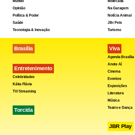
Mundo
Molecada
Opinião
Na Garagem
Duro 
Política & Poder
Notícia Animal
Saúde
JBr Pets
Seu cirurgiã
Tecnologia & Inovação
Turismo
Foi proibido
Brasília
Viva
médica, nos 
Agenda Brasília
Anote Aí
Entretenimento
Cinema
Celebridades
Eventos
Kátia Flávia
Exposições
TV/ Streaming
Literatura
Música
Teatro e Dança
Torcida
JBR Play