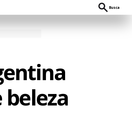
Busca
gentina
 beleza