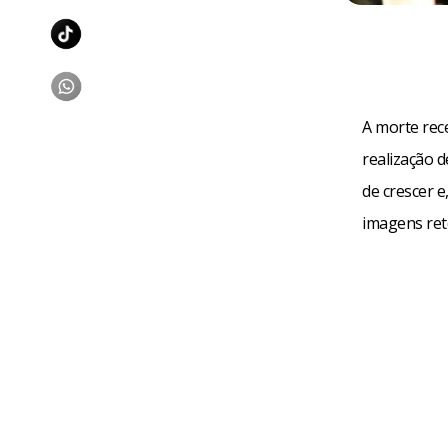
A morte rec
realização 
de crescer e
imagens reto