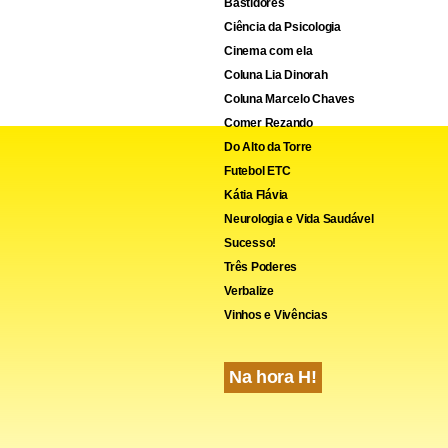
Bastidores
Ciência da Psicologia
“como uma pedra”
Cinema com ela
Coluna Lia Dinorah
o, Aníbal Lotocki, havia sido condenado em 2022 a quatro anos d
Coluna Marcelo Chaves
Comer Rezando
 de exercer a profissão por um período de cinco anos, por negli
Do Alto da Torre
casos de vários pacientes, inclusive o de Luna.
Futebol ETC
Kátia Flávia
Neurologia e Vida Saudável
Sucesso!
Três Poderes
Verbalize
Vinhos e Vivências
Na hora H!