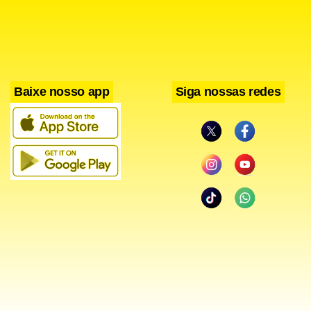
empresário ressaltou que Taíza trabalhou na boate
apenas como dançarina de palco e que não fazia nenhum
contato físico com os clientes.
Outra brasileira que trabalha no local, identificada como
Baixe nosso app
Siga nossas redes
Vânia, disse ter conhecido Taíza e que ela nunca tinha
comentado sobre um namorado. Ela ainda afirma que a ex-
miss não estava querendo dinheiro, mas que tinha ido à
Londres para estudar inglês.