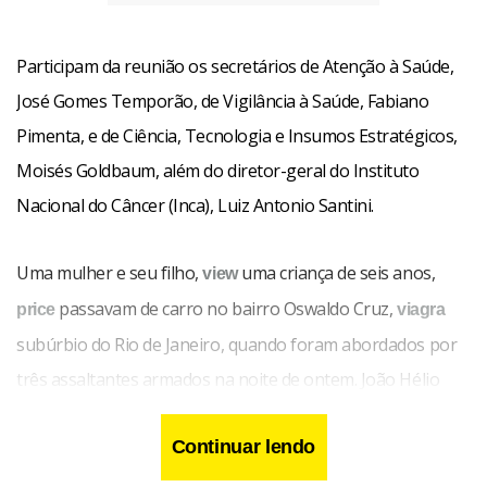
Participam da reunião os secretários de Atenção à Saúde,
José Gomes Temporão, de Vigilância à Saúde, Fabiano
Pimenta, e de Ciência, Tecnologia e Insumos Estratégicos,
Moisés Goldbaum, além do diretor-geral do Instituto
Nacional do Câncer (Inca), Luiz Antonio Santini.
Uma mulher e seu filho,
uma criança de seis anos,
view
passavam de carro no bairro Oswaldo Cruz,
price
viagra
subúrbio do Rio de Janeiro, quando foram abordados por
três assaltantes armados na noite de ontem. João Hélio
Fernandes ficou preso ao cinto de segurança quando a
Continuar lendo
mãe tentava tira-lo do carro. Os bandidos assumiram a
direção e saíram em disparada. O menino foi arrastado por