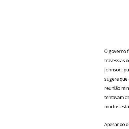
O governo f
travessias d
Johnson, pu
sugere que 
reunião min
tentavam che
mortos estã
Apesar do d