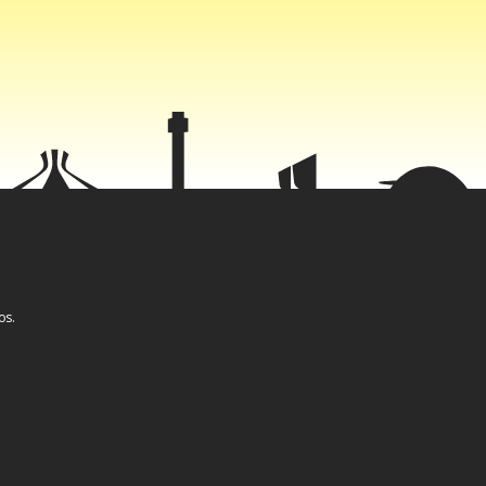
e para
km de mar
os.