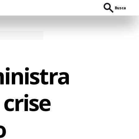
Busca
inistra
 crise
o