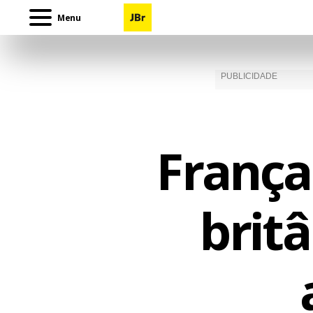
Menu
França
britâ