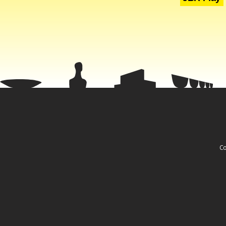
relação já 
impedir que
revolto que 
Co