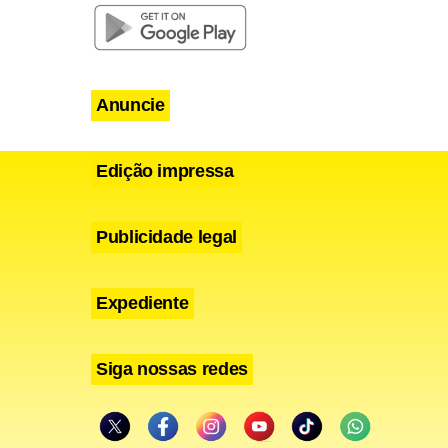
almente os
Anuncie
Edição impressa
orado
uardo Leite
Publicidade legal
Expediente
ritânico e,
Siga nossas redes
 espírito de
rava uma