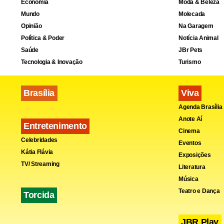
Economia
Moda & Beleza
“Infelizment
Mundo
Molecada
franceses, a 
Opinião
Na Garagem
Política & Poder
Notícia Animal
Saúde
JBr Pets
Leia 
Tecnologia & Inovação
Turismo
Marco Pi
Brasília
Viva
PSDB anu
Agenda Brasília
Anote Aí
Veja os 
Entretenimento
Cinema
Celebridades
Ravi vai
Eventos
Kátia Flávia
Exposições
TV/ Streaming
Literatura
Ao chegar de
Música
Teatro e Dança
Torcida
segundo a mí
cooperação 
JBR Play