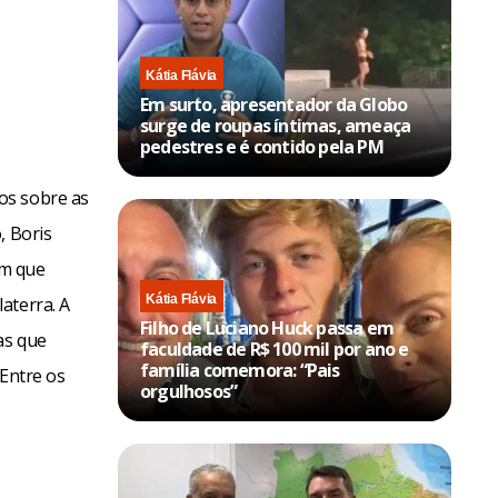
Kátia Flávia
Em surto, apresentador da Globo
surge de roupas íntimas, ameaça
pedestres e é contido pela PM
os sobre as
, Boris
em que
Kátia Flávia
aterra. A
Filho de Luciano Huck passa em
as que
faculdade de R$ 100 mil por ano e
família comemora: “Pais
 Entre os
orgulhosos”