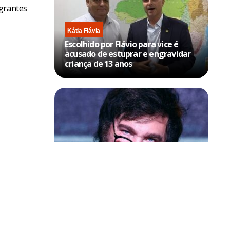
igrantes
Kátia Flávia
Escolhido por Flávio para vice é
acusado de estuprar e engravidar
criança de 13 anos
Política & Poder
Milei volta a chamar Lula de ‘ladrão’
e ‘corrupto’