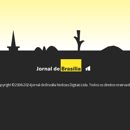
tensa, em que ambos os lados se acusam de não fazer o suficient
 os estrangeiros arrisquem a vida na travessia dos cerca de 50 
separa os dois países.
pyright © 2006-2024 Jornal de Brasília Notícias Digitais Ltda. Todos os direitos reservad