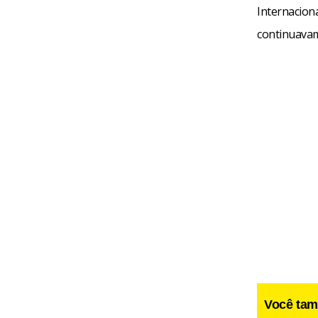
Internacion
continuavam 
Você tam