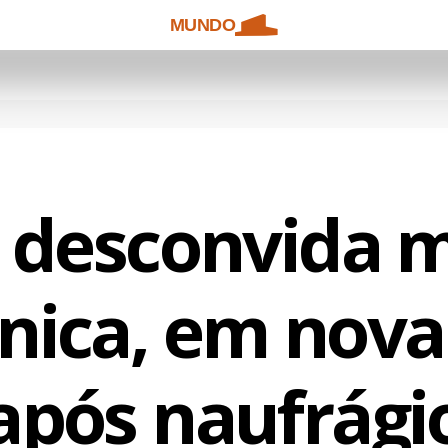
MUNDO
 desconvida m
nica, em nova
após naufrági