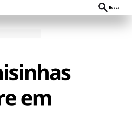
Busca
misinhas
re em