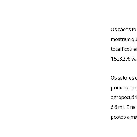
Os dados fo
mostram que
total ficou 
1.523.276 va
Os setores 
primeiro cr
agropecuário
6,6 mil. E n
postos a ma