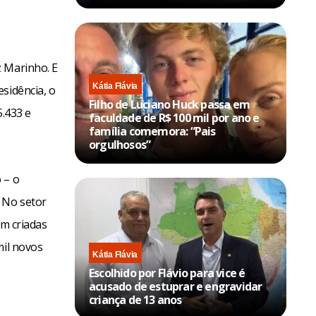
z Marinho. E
Kátia Flávia
sidência, o
Filho de Luciano Huck passa em
5.433 e
faculdade de R$ 100 mil por ano e
família comemora: “Pais
orgulhosos”
 – o
 No setor
am criadas
mil novos
Kátia Flávia
Escolhido por Flávio para vice é
acusado de estuprar e engravidar
criança de 13 anos