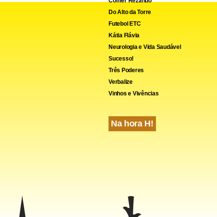
Comer Rezando
Do Alto da Torre
Futebol ETC
Kátia Flávia
Neurologia e Vida Saudável
Sucesso!
Três Poderes
Verbalize
Vinhos e Vivências
Na hora H!
965, o Caged é um registro administrativo que acompanha e fisc
 admissão e dispensa de trabalhadores regidos pela Consolidaç
 (CLT), em todo o país. As empresas encaminham mensalmente
do Trabalho e Emprego informações referentes aos municípios e