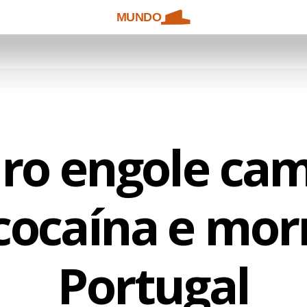
MUNDO
iro engole ca
cocaína e mor
Portugal