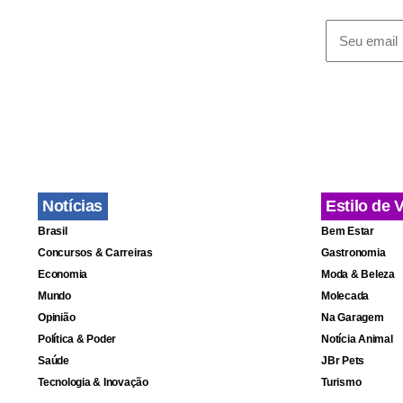
2005.
As regiões 
Nordeste (1
Gerais, Rio 
criou mais q
Notícias
Estilo de 
Sobre o tot
Brasil
Bem Estar
chegar a es
Concursos & Carreiras
Gastronomia
sociais de 
Economia
Moda & Beleza
Mundo
Molecada
resposta nã
Opinião
Na Garagem
Política & Poder
Notícia Animal
Saúde
JBr Pets
Tecnologia & Inovação
Turismo