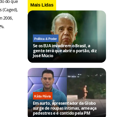
do do que
Mais Lidas
 (Caged),
m 2006,
2%.
Política & Poder
Se os EUA invadirem o Brasil, a
gente terá que abrir o portão, diz
José Múcio
Kátia Flávia
Em surto, apresentador da Globo
surge de roupas íntimas, ameaça
pedestres e é contido pela PM