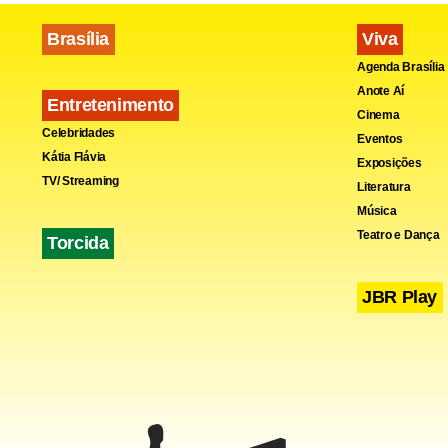
Brasília
Viva
Agenda Brasília
Anote Aí
Entretenimento
Cinema
Celebridades
Eventos
Kátia Flávia
Exposições
TV/ Streaming
Literatura
Música
Teatro e Dança
Torcida
JBR Play
Criado em 1
processo de
do Trabalho
Ministério 