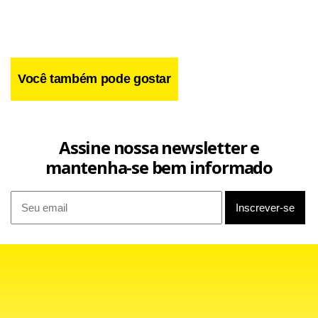
Você também pode gostar
A pedido da reportagem o advogado Wagner da Silva e
Souza, sócio do escritório Roberto de Carvalho Santos e
Assine nossa newsletter e
Wagner Souza Sociedade de Advogados, calculou qual será
mantenha-se bem informado
a renda de aposentados e pensionistas em 2025. Os
cálculos consideram o valor bruto, o índice de reajuste do
INPC (Índice Nacional de Preços ao Consumidor), divulgado
pelo IBGE (Instituto Brasileiro de Geografia e Estatística)
nesta sexta-feira (10), e o desconto do Imposto de Renda
pelas regras atuais.