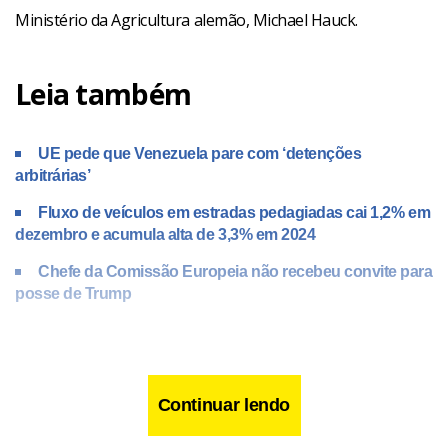
Ministério da Agricultura alemão, Michael Hauck.
Leia também
UE pede que Venezuela pare com ‘detenções
arbitrárias’
Fluxo de veículos em estradas pedagiadas cai 1,2% em
dezembro e acumula alta de 3,3% em 2024
Chefe da Comissão Europeia não recebeu convite para
posse de Trump
De acordo com as autoridades regionais, a doença foi
detectada em três búfalos de água. Foram estabelecidas
Continuar lendo
“zonas de restrição” em torno do surto afetado, disse