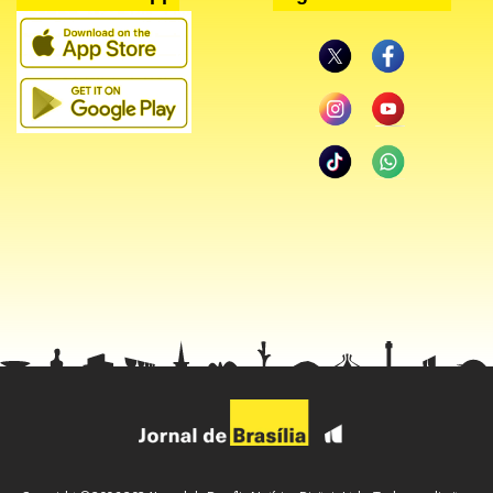
O presidente do Banco Central disse ainda que os últimos
números de atividade nos EUA e zona do euro vieram
melhores. Todavia, de acordo com ele, a situação de
estagflação é um processo global, que tem subido no
mundo inteiro.
O banqueiro central admitiu que em 2022, voltará o
questionamento sobre qual será o crescimento estrutural
do Brasil porque o País tem sofrido revisões baixistas para
o crescimento do Produto Interno Bruto (PIB) para o ano
que vem.