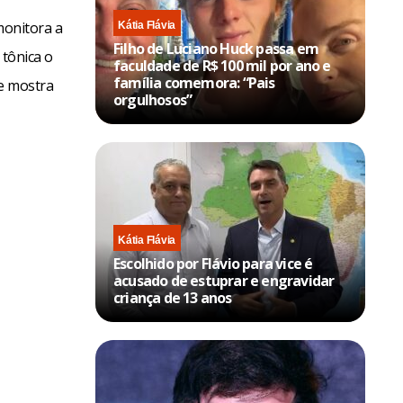
monitora a
Kátia Flávia
Filho de Luciano Huck passa em
 tônica o
faculdade de R$ 100 mil por ano e
família comemora: “Pais
se mostra
orgulhosos”
Kátia Flávia
Escolhido por Flávio para vice é
acusado de estuprar e engravidar
criança de 13 anos