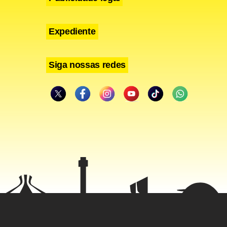
Expediente
Siga nossas redes
da em 17,1
ab, um