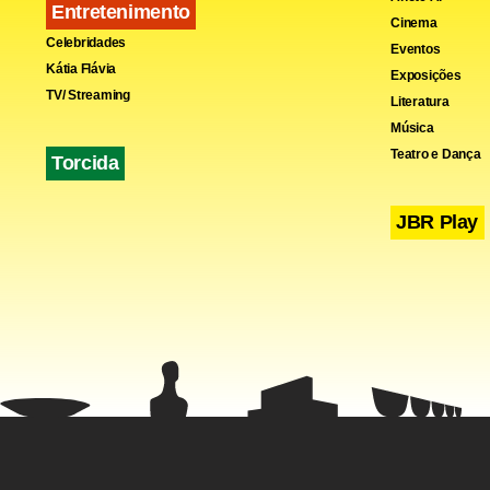
Entretenimento
Cinema
Celebridades
Eventos
Kátia Flávia
Exposições
TV/ Streaming
Literatura
Música
Teatro e Dança
Torcida
JBR Play
No caso do 
milhões de 
“cresciment