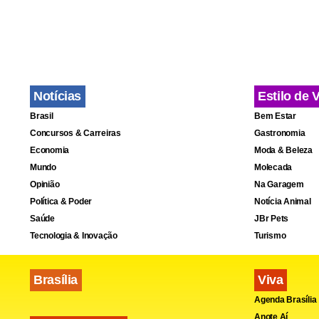
Colombi
O resultado
Notícias
Estilo de 
destinada a 
Brasil
Bem Estar
milhão para
Concursos & Carreiras
Gastronomia
Economia
Moda & Beleza
“Para o caf
Mundo
Molecada
Opinião
Na Garagem
queda de 12
Política & Poder
Notícia Animal
bienalidade 
Saúde
JBr Pets
produtor do
Tecnologia & Inovação
Turismo
Brasília
Viva
Agenda Brasília
Anote Aí