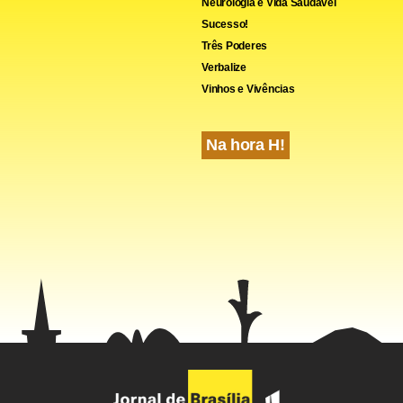
Neurologia e Vida Saudável
Sucesso!
Três Poderes
Verbalize
Vinhos e Vivências
Na hora H!
café conilon, a estimativa da Conab é de uma produção totaliza
sacas. Se confirmado, o resultado representará, segundo a Con
o expressivo” de 17,2%.