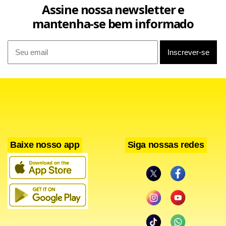
Assine nossa newsletter e
“Parece um Lula de muito discurso e pouca ação”, afirmou.
mantenha-se bem informado
Baixe nosso app
Siga nossas redes