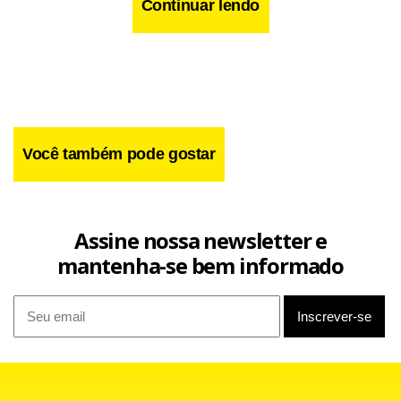
Continuar lendo
Você também pode gostar
O ganho de tempo se deve ao fato de que no momento em
que cada boi era pesado, os dados eram automaticamente
registrados por um computador no histórico daquele
Assine nossa newsletter e
animal no banco de dados da propriedade, eliminando a
mantenha-se bem informado
necessidade de apontamentos manuais.
O teste faz parte do ciclo de uso experimental do circuito
integrado, o primeiro dispositivo do gênero 100%
desenvolvido pela companhia. Além do rebanho de cinco