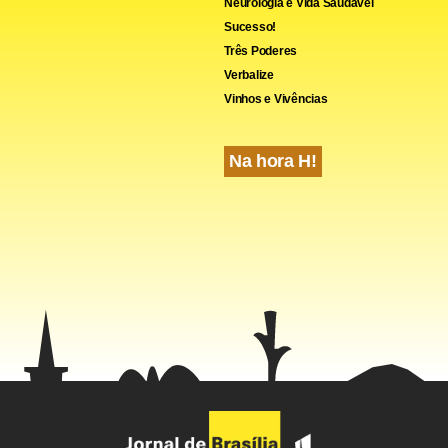
Neurologia e Vida Saudável
Sucesso!
Três Poderes
Verbalize
Vinhos e Vivências
Na hora H!
statou a presença de arsênio no corpo. Laudos de exames do Inst