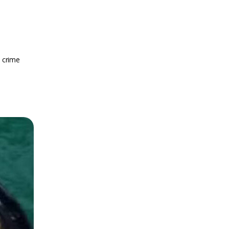
o crime
m