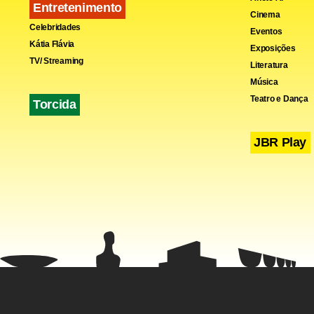
Entretenimento
Cinema
Celebridades
Eventos
Kátia Flávia
Exposições
TV/ Streaming
Literatura
Música
Teatro e Dança
Torcida
JBR Play
Perícia con