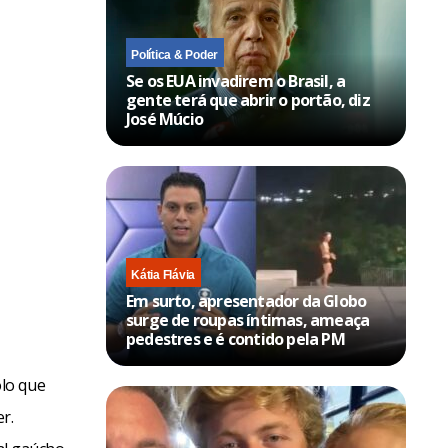
Política & Poder
Se os EUA invadirem o Brasil, a
gente terá que abrir o portão, diz
José Múcio
Kátia Flávia
Em surto, apresentador da Globo
surge de roupas íntimas, ameaça
pedestres e é contido pela PM
lo que
r.