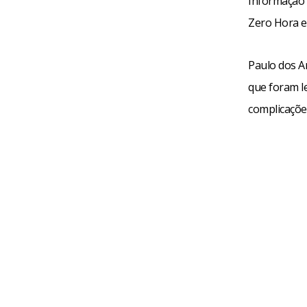
Informação c
Zero Hora e 
Paulo dos A
que foram le
complicações