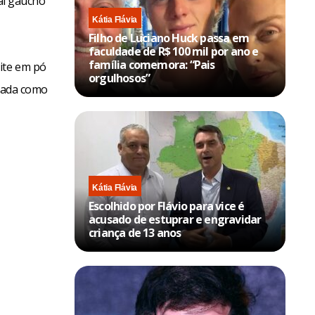
nal gaúcho
Kátia Flávia
Filho de Luciano Huck passa em
faculdade de R$ 100 mil por ano e
família comemora: “Pais
ite em pó
orgulhosos”
trada como
Kátia Flávia
Escolhido por Flávio para vice é
acusado de estuprar e engravidar
criança de 13 anos