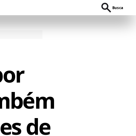
Busca
por
ambém
tes de