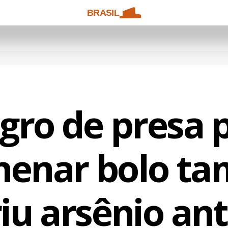
BRASIL
gro de presa 
nenar bolo t
iu arsênio an