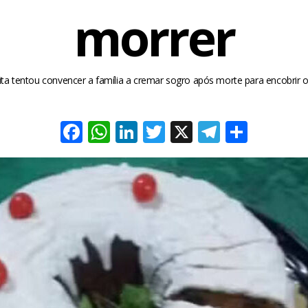
morrer
ta tentou convencer a família a cremar sogro após morte para encobrir 
Facebook
WhatsApp
LinkedIn
Twitter
X
Telegra
Share