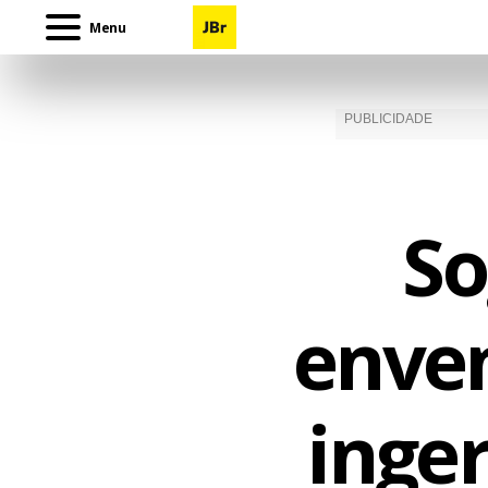
Menu
So
enve
inger