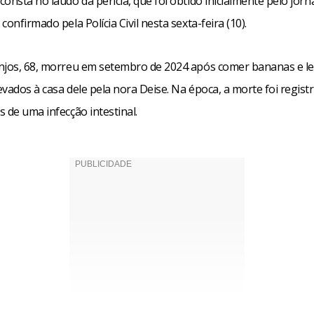
onsta no laudo da perícia, que foi obtido inicialmente pelo jor
confirmado pela Polícia Civil nesta sexta-feira (10).
njos, 68, morreu em setembro de 2024 após comer bananas e le
vados à casa dele pela nora Deise. Na época, a morte foi regis
 de uma infecção intestinal.