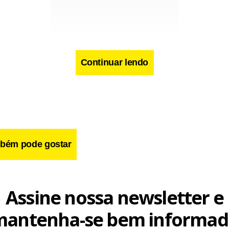
Continuar lendo
cebook
WhatsApp
LinkedIn
Twitter
X
Telegram
Share
bém pode gostar
Assine nossa newsletter e
mantenha-se bem informad