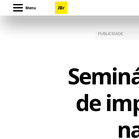
Menu
Seminá
de im
na