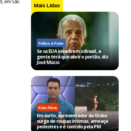
9), em São
Mais Lidas
Política & Poder
Se os EUA invadirem o Brasil, a
gente terá que abrir o portão, diz
José Múcio
Kátia Flávia
Em surto, apresentador da Globo
surge de roupas íntimas, ameaça
pedestres e é contido pela PM