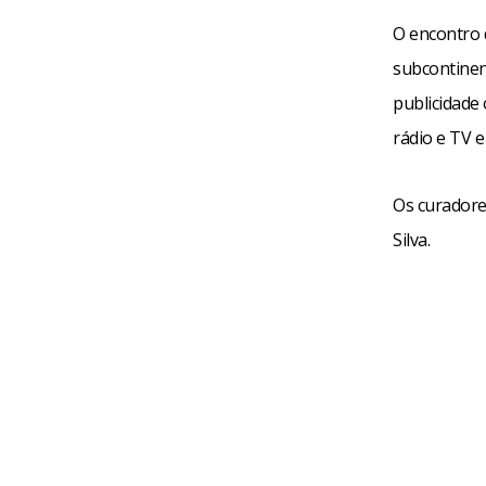
O encontro 
subcontinent
publicidade 
rádio e TV e
Os curadores
Silva.