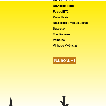
Comer Rezando
Do Alto da Torre
Futebol ETC
Kátia Flávia
Neurologia e Vida Saudável
Sucesso!
Três Poderes
Verbalize
Vinhos e Vivências
Na hora H!