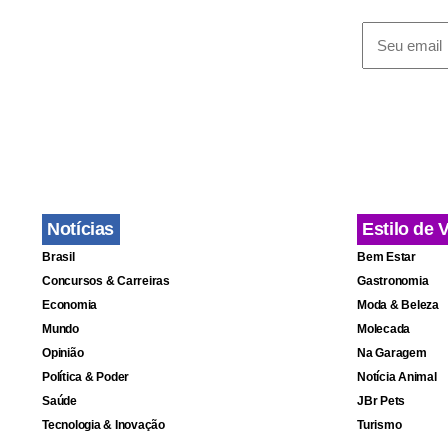
Notícias
Estilo de 
Brasil
Bem Estar
Concursos & Carreiras
Gastronomia
Economia
Moda & Beleza
Mundo
Molecada
Opinião
Na Garagem
Política & Poder
Notícia Animal
Saúde
JBr Pets
Tecnologia & Inovação
Turismo