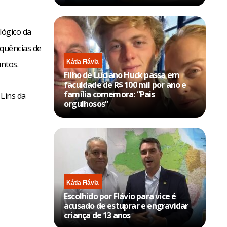
lógico da
equências de
Kátia Flávia
untos.
Filho de Luciano Huck passa em
faculdade de R$ 100 mil por ano e
família comemora: “Pais
 Lins da
orgulhosos”
Kátia Flávia
Escolhido por Flávio para vice é
acusado de estuprar e engravidar
criança de 13 anos