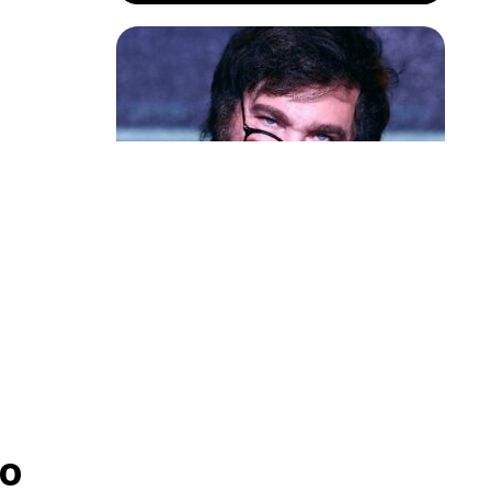
Política & Poder
Milei volta a chamar Lula de ‘ladrão’
e ‘corrupto’
o