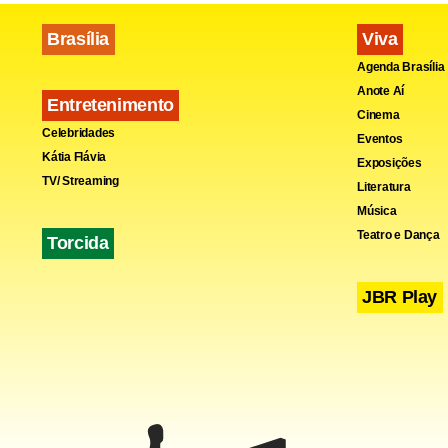
Brasília
Viva
Agenda Brasília
Anote Aí
Entretenimento
Cinema
Celebridades
Eventos
Kátia Flávia
Exposições
TV/ Streaming
Literatura
Música
Teatro e Dança
Torcida
JBR Play