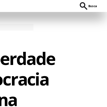
Busca
berdade
cracia
ina