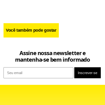
Você também pode gostar
Assine nossa newsletter e
mantenha-se bem informado
Outros fatores também podem
interferido, como o
ter
crescimento vegetativo, embora por si só não seja capaz
de explicar o fenômeno, e a imigração internacional de