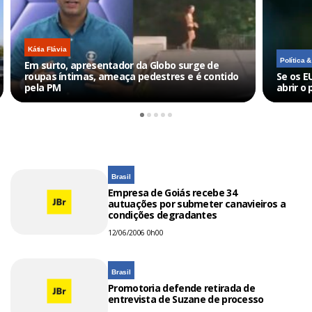
Kátia Flávia
Política 
Em surto, apresentador da Globo surge de
roupas íntimas, ameaça pedestres e é contido
Se os E
pela PM
abrir o 
Brasil
Empresa de Goiás recebe 34
autuações por submeter canavieiros a
condições degradantes
12/06/2006 0h00
Brasil
Promotoria defende retirada de
entrevista de Suzane de processo