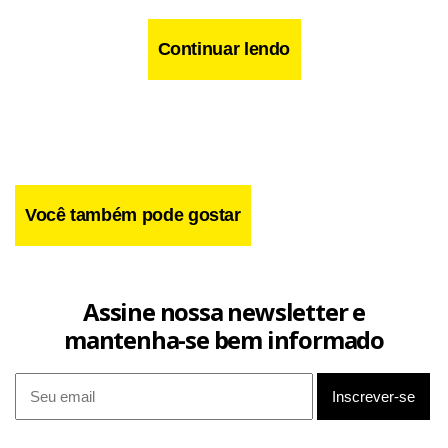
cobrado pela Companhia estadual de abastecimento, a
Copasa", comparou Oliveira. O diretor explica que parte do
Continuar lendo
valor cobrado das tarifas é reservada para investimentos
na SAAE. "Deixamos uma margem de 25% para atender a
demanda do crescimento urbano".
Você também pode gostar
Assine nossa newsletter e
mantenha-se bem informado