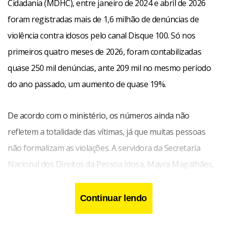
Cidadania (MDHC), entre janeiro de 2024 e abril de 2026
foram registradas mais de 1,6 milhão de denúncias de
violência contra idosos pelo canal Disque 100. Só nos
primeiros quatro meses de 2026, foram contabilizadas
quase 250 mil denúncias, ante 209 mil no mesmo período
do ano passado, um aumento de quase 19%.
De acordo com o ministério, os números ainda não
refletem a totalidade das vítimas, já que muitas pessoas
não formalizam as violações. A servidora da Secretaria
Nacional dos Direitos da Pessoa Idosa, Mayra Magalhães,
afirma que há registros de diferentes formas de violência,
entre elas física, psicológica, financeira ou patrimonial,
Continuar lendo
negligência ou abandono e violência sexual.