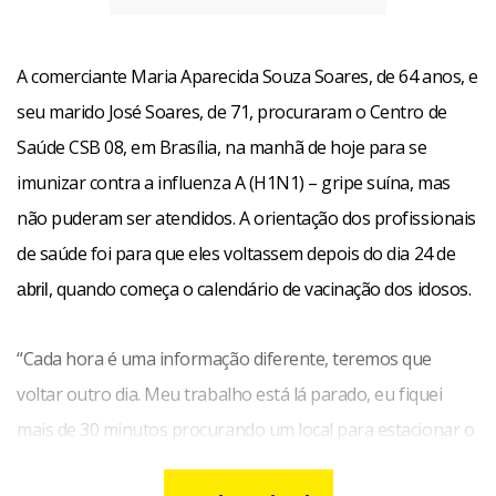
A comerciante Maria Aparecida Souza Soares, de 64 anos, e
seu marido José Soares, de 71, procuraram o Centro de
Saúde CSB 08, em Brasília, na manhã de hoje para se
imunizar contra a influenza A (H1N1) – gripe suína, mas
não puderam ser atendidos. A orientação dos profissionais
de saúde foi para que eles voltassem depois do dia 24 de
, quando começa o calendário de vacinação dos idosos.
abril
“Cada hora é uma informação diferente, teremos que
voltar outro dia. Meu trabalho está lá parado, eu fiquei
mais de 30 minutos procurando um local para estacionar o
carro, e chega aqui dizem que não é hoje. É uma falta de