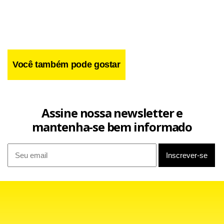
Você também pode gostar
Assine nossa newsletter e
O Paraná já recebeu do Ministério da Saúde cerca de 2,4
mantenha-se bem informado
milhões de doses da vacina. De acordo com a Secretaria de
Saúde, todos os municípios foram orientados a participar
do Dia D. Nos locais onde os postos de saúde estiverem
fechados, estarão funcionando unidades itinerantes.
Apenas os municípios onde a meta já foi atingida não
devem participar da mobilização.