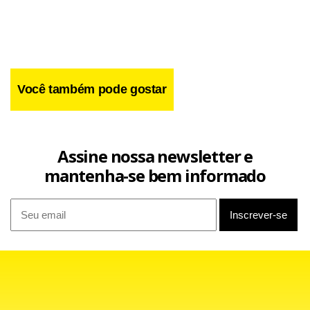
Você também pode gostar
Assine nossa newsletter e
mantenha-se bem informado
O acordo será assinado com a FIT Residencial,
help
empresa criada pela construtora Gafisa para atuar no
mercado imobiliário.