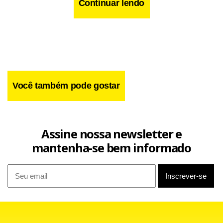
Continuar lendo
Você também pode gostar
Assine nossa newsletter e
mantenha-se bem informado
A Eletrobrás deverá divulgar na quinta-feira (8) o nome das
empresas que irão participar da licitação. Um consórcio,
formado pela mineradora Vale, a Andrade Gutierrez
Participações, Neoenergia Investimentos e Votorantim
Energia, já foi confirmado e deverá participar do leilão.