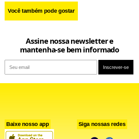
Você também pode gostar
Assine nossa newsletter e
mantenha-se bem informado
Entre os temas abordados, apareceram a política local,
Baixe nosso app
Siga nossas redes
perfis de comportamento e elementos da contracultura,
como liberdade sexual e uso recreativo de drogas. As