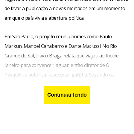
de levar a publicação a novos mercados em um momento
em que o país vivia a abertura política.
Em São Paulo, o projeto reuniu nomes como Paulo
Markun, Manoel Canabarro e Dante Matiussi. No Rio
Grande do Sul, Flávio Braga relata que viajou ao Rio de
Janeiro para convencer Jaguar, então diretor de O
Pasquim, a autorizar a sucursal gaúcha. Segundo os
participantes, as edições locais mantiveram o tom satírico e
trataram de pautas regionais, além de abrigarem
Continuar lendo
entrevistas, reportagens, charges e colaborações de
jornalistas e cartunistas locais.