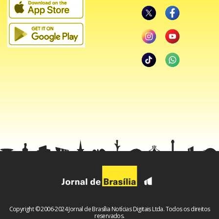
acrescentar essa representação que é um fato gravíssimo.
Estamos trabalhando no acréscimo desses novos fatos”,
afirmou.
De acordo com procuradores da Lava Jato, ligações
telefônicas e mensagens demonstram que “Aloysio Nunes
buscou interferir em julgamento de habeas corpus em
favor de Paulo Vieira de Souza, em contato direto e pessoal
com o ministro Gilmar Mendes”. O objetivo, afirma o
Ministério Público Federal, seria a “produção de efeitos
protelatórios em processo criminal em trâmite na 5.ª Vara
da Justiça Federal de São Paulo”.
Copyright © 2006-2024 Jornal de Brasília Notícias Digitais Ltda. Todos os direitos
Em 13 de fevereiro, Gilmar Mendes acolheu um pedido da
reservados.