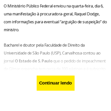
O Ministério Público Federal enviou na quarta-feira, dia 6,
uma manifestação à procuradora-geral, Raquel Dodge,
com informações para eventual “arguição de suspeição” do
ministro.
Bacharel e doutor pela Faculdade de Direito da
Universidade de São Paulo (USP), Carvalhosa contou ao
jornal
O Estado de S. Paulo
que o pedido de impeachment
de Gilmar preenche tem cerca de 100 páginas e é subscrito
por ele, pelo advogado Luís Carlos Crema e pelo
Continuar lendo
desembargador aposentado do Tribunal de Justiça de São
Paulo Laércio Laurelli. Segundo Carvalhosa, a
representação seria entregue ao Senado na semana que
vem, mas foi adiada por causa dos “fatos novos”.