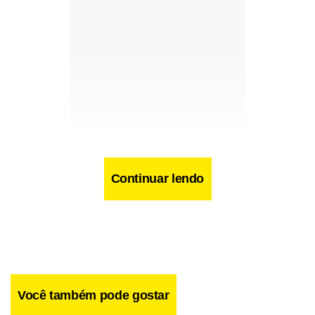
Continuar lendo
A Polícia Civil recebeu pelo disque-denúncia, na segunda-
feira (25), a informação de que havia um cadáver na região.
Desde então, a equipe procurava o corpo que só foi
localizado com o auxílio de um helicóptero.
Você também pode gostar