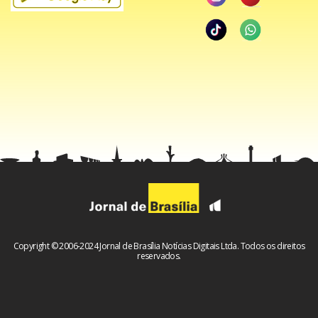
Segundo a polícia é difícil fazer a identificação e até o
reconhecimento do sexo no estado em que ele foi
encontrado. As suspeitas é que a morte tenha ligação com
o tráfico de drogas. O caso está sendo investigado pela 3º
Delegacia de Polícia (Cruzeiro).
Facebook
WhatsApp
LinkedIn
Twitter
X
Telegram
Share
Copyright © 2006-2024 Jornal de Brasília Notícias Digitais Ltda. Todos os direitos
reservados.