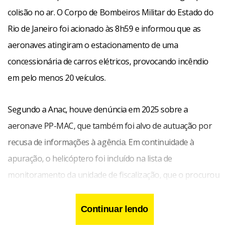
colisão no ar. O Corpo de Bombeiros Militar do Estado do
Rio de Janeiro foi acionado às 8h59 e informou que as
aeronaves atingiram o estacionamento de uma
concessionária de carros elétricos, provocando incêndio
em pelo menos 20 veículos.
Segundo a Anac, houve denúncia em 2025 sobre a
aeronave PP-MAC, que também foi alvo de autuação por
recusa de informações à agência. Em continuidade à
apuração, o helicóptero foi incluído na lista de
monitoramento da unidade de fiscalização, que o procurou
presencialmente. A agência informou ainda que, em 2025 e
2026, fiscalizou 43 aeronaves e 47 tripulantes em nove
Continuar lendo
aeródromos do Rio de Janeiro, mas o PP-MAC não foi