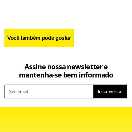
Você também pode gostar
Facebook
WhatsApp
LinkedIn
Twitter
X
Telegram
Share
Assine nossa newsletter e
mantenha-se bem informado