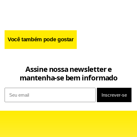
Você também pode gostar
Assine nossa newsletter e
mantenha-se bem informado
O chefão da Fórmula 1 sente que é hora de o governo
britânico entrar em ação com dinheiro público, já que o GP
de Silverstone tem sido importante para a economia da
região, e copiar o que outros países fazem para receber a
principal categoria do automobilismo mundial.