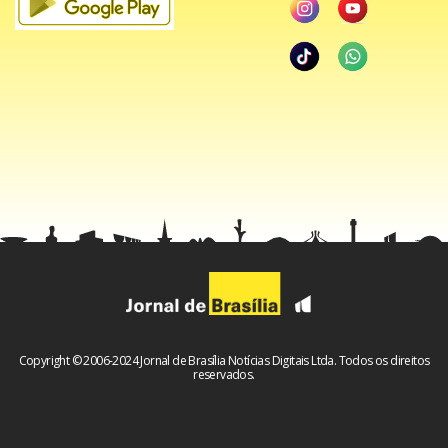
presidia a República do Brasil num festival de bobagens
nos anos de 1980, funcionando como uma espécie de
coveiro-bufa da ditadura militar que agonizava.
Se Paulo Figueiredo, no século XXI, abriu a controvérsia
com carimbo de família ao desqualificar genericamente o
voto das mulheres brasileiras, João Figueiredo construiu
um verdadeiro repertório de declarações desastrosas,
revelando o baixo padrão intelectual e mental do último
ditador.
Copyright © 2006-2024 Jornal de Brasília Notícias Digitais Ltda. Todos os direitos
reservados.
A mais famosa talvez tenha sido a frase segundo a qual o
presidente-general admitia que preferia “o cheiro de cavalo
ao cheiro de povo”.