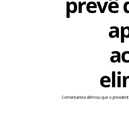
prevê 
ap
a
eli
Comentarista afirmou que o president