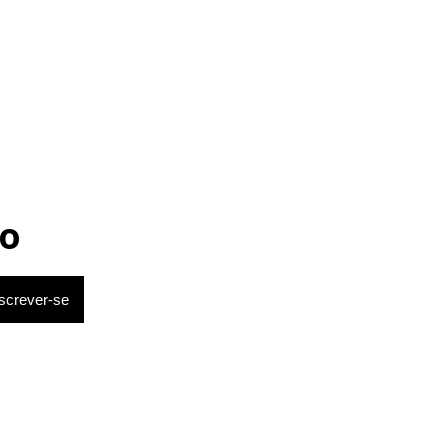
após sessão de quimio
ém do
e quem
do está por
o