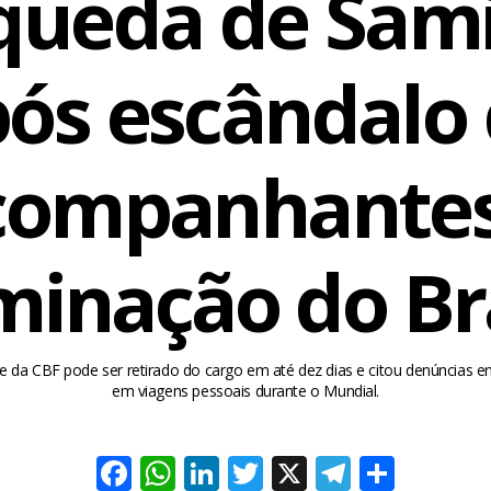
queda de Sam
ós escândalo
companhantes
minação do Br
e da CBF pode ser retirado do cargo em até dez dias e citou denúncias e
em viagens pessoais durante o Mundial.
Facebook
WhatsApp
LinkedIn
Twitter
X
Telegra
Share