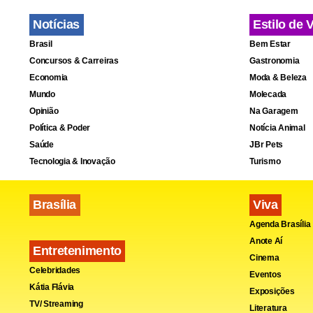
Notícias
Estilo de 
Brasil
Bem Estar
Concursos & Carreiras
Gastronomia
Economia
Moda & Beleza
Mundo
Molecada
“Vai haver 
Opinião
Na Garagem
poderia acon
Política & Poder
Notícia Animal
Saúde
JBr Pets
O ponto mai
Tecnologia & Inovação
Turismo
dirigente f
Brasília
Viva
CBF
para ba
Agenda Brasília
internaciona
Anote Aí
Entretenimento
seguem crité
Cinema
Celebridades
Eventos
Kátia Flávia
Exposições
Mesmo assim
TV/ Streaming
Literatura