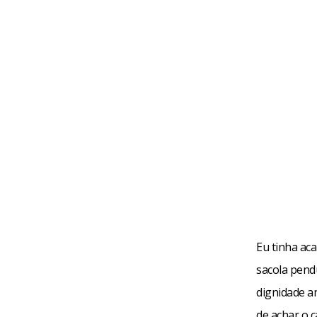
Eu tinha ac
sacola pendu
dignidade a
de achar o 