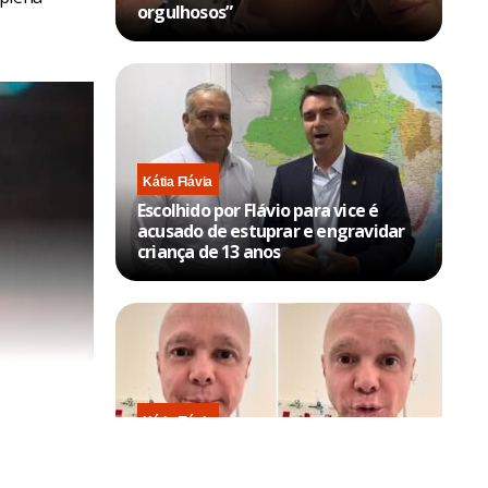
orgulhosos”
Kátia Flávia
Escolhido por Flávio para vice é
acusado de estuprar e engravidar
criança de 13 anos
Kátia Flávia
Em tratamento contra câncer raro,
Netinho sofre queda no banheiro