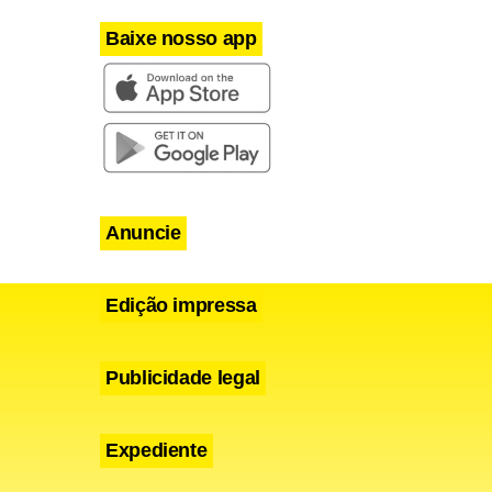
Baixe nosso app
 presidente
Anuncie
 Xaud
. O
igados à
Edição impressa
os
espesas
Publicidade legal
Expediente
lo das