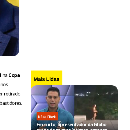
l
na
Copa
Mais Lidas
 nos
r retirado
bastidores.
Kátia Flávia
Em surto, apresentador da Globo