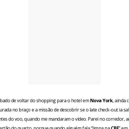
abado de voltar do shopping para o hotel em
Nova York
, ainda
rada no braço e a missão de descobrir se o late check-out ia s
ntes do voo, quando me mandaram o vídeo. Parei no corredor,
cartão do quarto, porque quando alguém fala “limpa na
CBF
” em