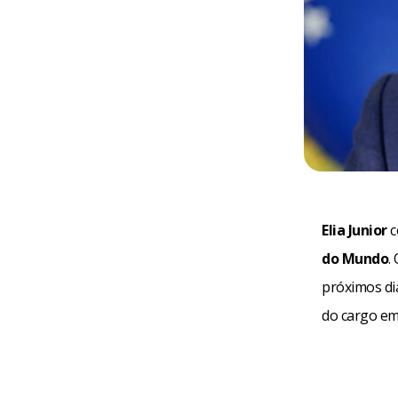
Elia Junior
c
do Mundo
.
próximos di
do cargo em 