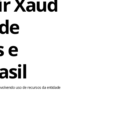
ir Xaud
 de
 e
asil
nvolvendo uso de recursos da entidade
m