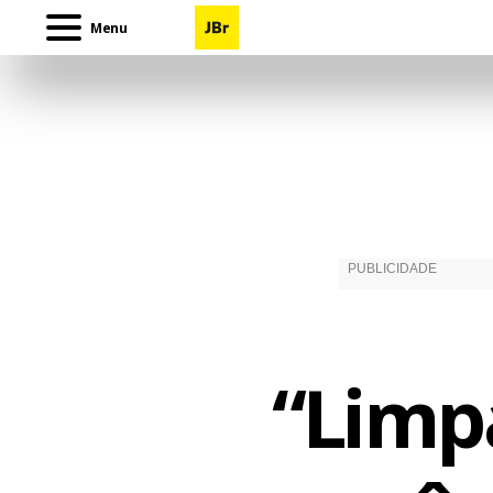
Menu
“Limpa