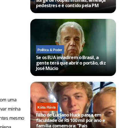
surge de roupas íntimas, ameaça
pedestres e é contido pela PM
Política & Poder
Se os EUA invadirem o Brasil, a
gente terá que abrir o portão, diz
José Múcio
 com uma
Kátia Flávia
alvar minha
Filho de Luciano Huck passa em
 antes mesmo
faculdade de R$ 100 mil por ano e
família comemora: “Pais
 plena