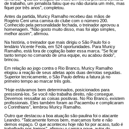
de trabalho, um jornalista falou que eu não duraria um mês, mas
fiquei por três anos”, completou.
Antes da partida, Muricy Ramalho recebeu das mãos de
Rogério Ceni uma camisa do clube com o número 200.
Conhecido pela personalidade fechada, o treinador aprovou a
homenagem. “Não gosto muito disso, mas foi algo simples,
melhor assim”, afirmou.
Na história, o treinador que mais dirigiu o São Paulo foi o
lendário Vicente Feola, em 524 oportunidades. Para Muricy
Ramalho, está fora de cogitação bater essa marca. “Se ficar
tanto tempo no comando de uma equipe, eu acabou doido”,
brincou.
Em relação ao jogo contra o Rio Branco, Muricy Ramalho
elogiou a reação de seus atletas após duas derrotas seguidas.
Superior tecnicamente, o São Paulo definiu a fatura já no
primeiro tempo ao marcar três gols.
”Hoje estávamos bem determinados, posicionados para
pressioná-los. Se você não trabalha direito, não consegue.
Devemos ressaltar as coisas positivas. No Rio Branco, existem
profissionais. Eles também foram ao Pacaembu e complicaram
o Corinthians”, lembrou Muricy Ramalho.
Outro que destacou a boa atuação são-paulina foi o atacante
Leandro. “Taticamente fomos bem, marcamos forte e não
demos espaço. O que aconteceu hoje não foi por acaso, tudo é
trabalhado nos treinos”, afirmou o camisa nove, autor do