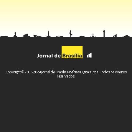
Na manifestação, a apresentadora destacou que está
concentrada em construir sua trajetória política e adquirir
experiência no cenário público. O posicionamento ocorre
poucos meses após sua entrada oficial na política.
Copyright © 2006-2024 Jornal de Brasília Notícias Digitais Ltda. Todos os direitos
reservados.
O momento chama atenção porque
Silvia
iniciou sua
movimentação política após a morte de
Silvio Santos
, em
agosto de 2024. Desde então, busca consolidar uma
identidade própria, separada da imagem construída ao
longo de décadas por seu pai na televisão brasileira.