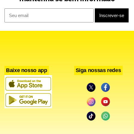
Silvia Abravanel
afirmou à revista
Veja
que recebeu a
menção com surpresa e que sua prioridade segue sendo a
pré-candidatura a deputada federal por
São Paulo
, pelo
PSD
, partido ao qual se filiou em março deste ano.
Baixe nosso app
Siga nossas redes