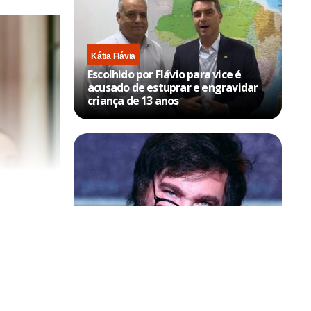
Kátia Flávia
Escolhido por Flávio para vice é
acusado de estuprar e engravidar
criança de 13 anos
Política & Poder
Milei volta a chamar Lula de ‘ladrão’
e ‘corrupto’
lia Brandão em