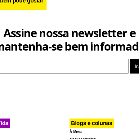
bém pode gostar
ala no canto do quarto e sentei na beira da cama. Porque quan
orre na novela e ainda grava oito versões diferentes da própri
Assine nossa newsletter e
sembarca em paz.
mantenha-se bem informad
Vida
Blogs e colunas
À Mesa