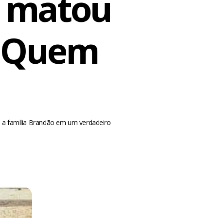
m matou
m Quem
 a família Brandão em um verdadeiro
m