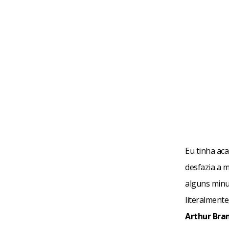
Eu tinha ac
desfazia a m
alguns min
literalment
Arthur Bra