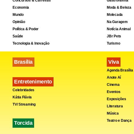
Concursos & Carreiras
Gastronomia
Economia
Moda & Beleza
Mundo
Molecada
Opinião
Na Garagem
Na trama d
Política & Poder
Notícia Animal
casar com
A
Saúde
JBr Pets
Tecnologia & Inovação
Turismo
tensão.
Din
desaprovaç
Brasília
Viva
outro home
Agenda Brasília
Anote Aí
Entretenimento
Pouco depoi
Cinema
Celebridades
caído na ca
Eventos
Kátia Flávia
Exposições
de assassina
TV/ Streaming
Literatura
Música
O laudo pre
Teatro e Dança
Torcida
principal su