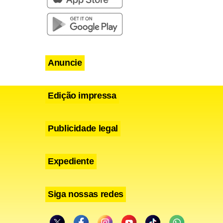
 após se
a em clima de
Anuncie
e casar com
Edição impressa
Publicidade legal
 marido
a contornos
Expediente
Siga nossas redes
m-casada na