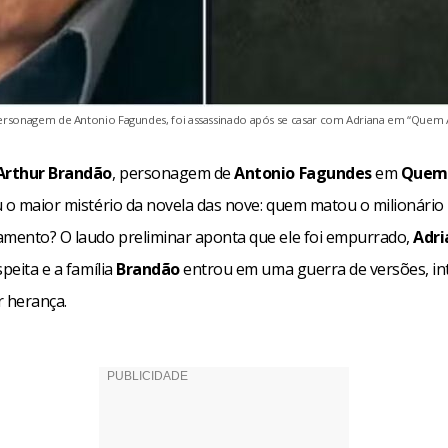
ersonagem de Antonio Fagundes, foi assassinado após se casar com Adriana em “Quem
Arthur Brandão
, personagem de
Antonio Fagundes
em
Quem
iu o maior mistério da novela das nove: quem matou o milionário
amento? O laudo preliminar aponta que ele foi empurrado,
Adri
speita e a família
Brandão
entrou em uma guerra de versões, in
r herança.