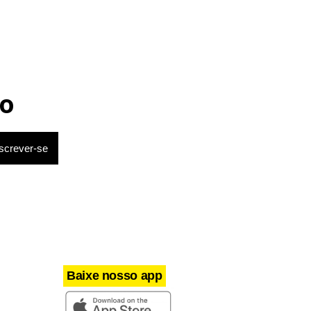
do
Antonio
a morte,
o
Baixe nosso app