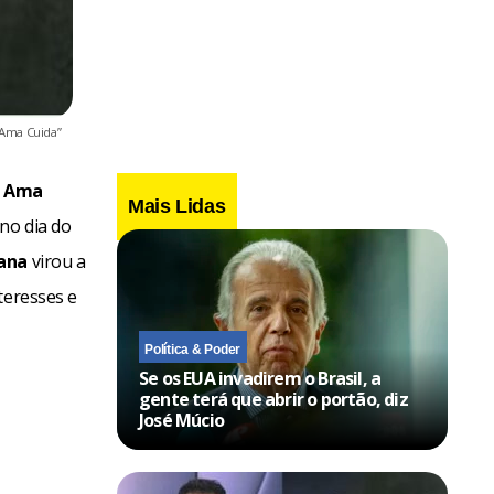
 Ama Cuida”
 Ama
Mais Lidas
 no dia do
ana
virou a
teresses e
Política & Poder
Se os EUA invadirem o Brasil, a
gente terá que abrir o portão, diz
José Múcio