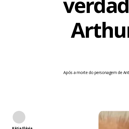
verdad
Arthu
Após a morte do personagem de Anto
Kátia Flávia