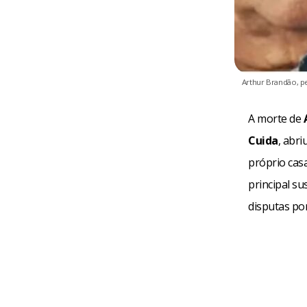
Arthur Brandão, p
A morte de
Cuida
, abr
próprio cas
principal su
disputas po