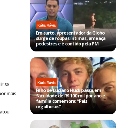
Kátia Flávia
Em surto, apresentador da Globo
surge de roupas íntimas, ameaça
pedestres e é contido pela PM
Kátia Flávia
ir se
Filho de Luciano Huck passa em
por mais
faculdade de R$ 100 mil por ano e
família comemora: “Pais
o
orgulhosos”
matou