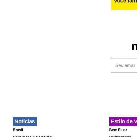
Você tam
Larguei a m
Fagundes
m
ninguém de
Notícias
Estilo de 
Brasil
Bem Estar