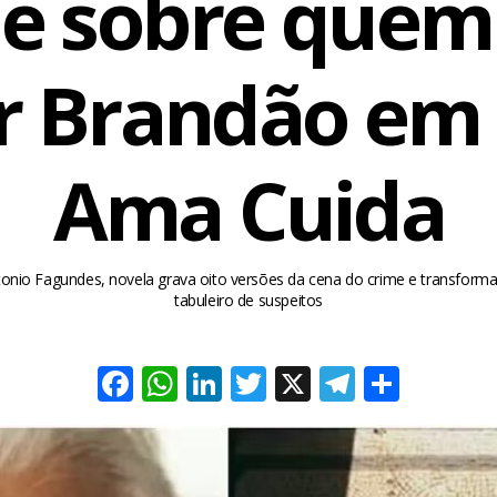
e sobre que
r Brandão e
Ama Cuida
nio Fagundes, novela grava oito versões da cena do crime e transforma
tabuleiro de suspeitos
Facebook
WhatsApp
LinkedIn
Twitter
X
Telegra
Share