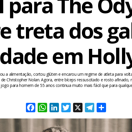
l para The Od
e treta dos ga
idade em Hol
a alimentação, cortou glúten e encarou um regime de atleta para volt
e Christopher Nolan. Agora, entre bíceps ressuscitado e rosto afinado, m
jogo para homem de 55 anos continua muito mais fácil que para qualque
Facebook
WhatsApp
LinkedIn
Twitter
X
Telegra
Share