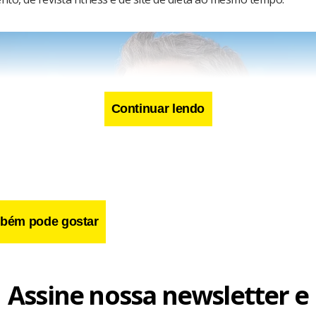
Continuar lendo
bém pode gostar
Assine nossa newsletter e
glúten e treino pesado, Matt Damon voltou aos holofotes para viver o protagonista de 