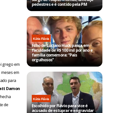
pedestres e é contido pela PM
Kátia Flávia
Filho de Luciano Huck passa em
faculdade de R$ 100 mil por ano e
família comemora: “Pais
orgulhosos”
ói grego em
ou meses em
lado para
att Damon
checha
Kátia Flávia
te de
Escolhido por Flávio para vice é
acusado de estuprar e engravidar