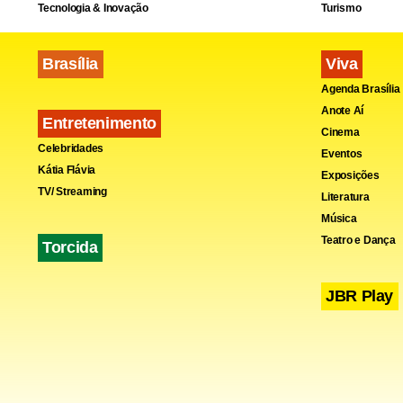
Tecnologia & Inovação
Turismo
Brasília
Viva
Agenda Brasília
Anote Aí
Entretenimento
Cinema
Celebridades
Eventos
Kátia Flávia
Exposições
TV/ Streaming
Literatura
Música
Na internet
Teatro e Dança
Torcida
compartilhan
poucos, com
JBR Play
também o po
por virar g
precisa expl