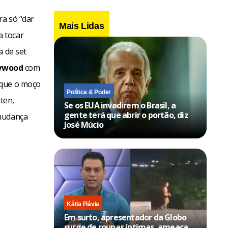
ra só “dar
Mais Lidas
a tocar
a de set
lywood
com
 que o moço
Política & Poder
úten,
Se os EUA invadirem o Brasil, a
gente terá que abrir o portão, diz
 mudança
José Múcio
Kátia Flávia
Em surto, apresentador da Globo
surge de roupas íntimas, ameaça