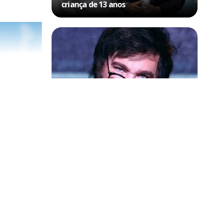
criança de 13 anos
Política & Poder
Milei volta a chamar Lula de ‘ladrão’
e ‘corrupto’
The Odyssey.