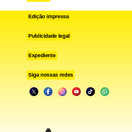
Edição impressa
Publicidade legal
Expediente
Siga nossas redes
 dedicação,
 aos 50 e
r”. Tem
a nas costas
dade ainda
o glúten