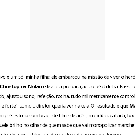
ivo é um só, minha filha: ele embarcou na missão de viver o her
Christopher Nolan
e levou a preparação ao pé da letra. Pass
o, ajustou sono, refeição, rotina, tudo milimetricamente contro
 e forte”, como o diretor queria ver na tela. O resultado é que
M
m pré-estreia com braço de filme de ação, mandíbula afiada, bo
uele brilho no olhar de quem sabe que vai monopolizar manche
to, de revista fitness e de site de dieta ao mesmo tempo.