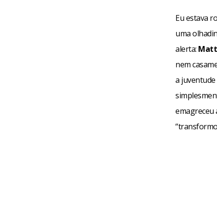
Eu estava r
uma olhadin
alerta:
Mat
nem casamen
a juventude
simplesmente
emagreceu a
“transformou