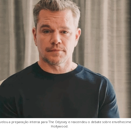
elou a preparação intensa para The Odyssey e reacendeu o debate sobre envelhecim
Hollywood.