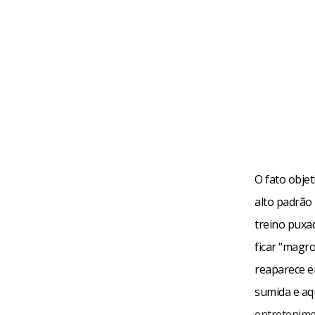
O fato objet
alto padrão
treino puxad
ficar “magro
reaparece e
sumida e aq
entretenimen