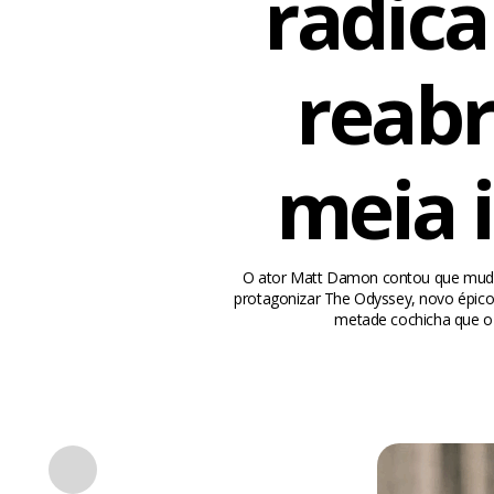
radica
reabr
meia 
O ator Matt Damon contou que mudou 
protagonizar The Odyssey, novo épico d
metade cochicha que o 