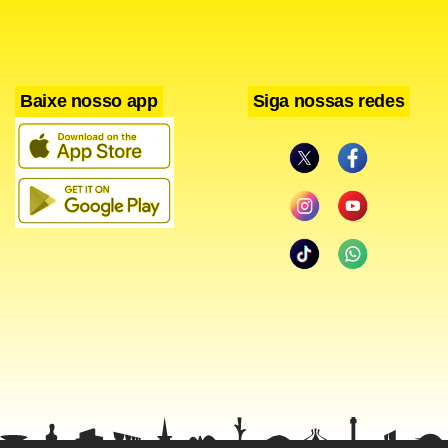
A grande virada pública aconteceu em
Barretos
, em 2025.
Sem grandes estruturas ou investimentos milionários, o
cantor chegou à tradicional festa carregando apenas uma
Baixe nosso app
Siga nossas redes
barraca e muita disposição. Foi ali que
“Maria Barretão”
começou a ganhar espaço e fazer seu nome circular entre
os principais eventos do universo sertanejo.
Agora, é a vez de
“Peão Todo Tatuado”
conquistar o país.
Com um refrão fácil de decorar e uma coreografia que se
espalhou rapidamente pelas redes sociais, a música já
apareceu nos perfis de influenciadores e celebridades
como
Virginia Fonseca
,
Mileide Mihaile
,
Carlinhos Maia
,
Luan Pereira
,
Camila Loures
,
Mari Menezes
e
Jacques
Vanier
.