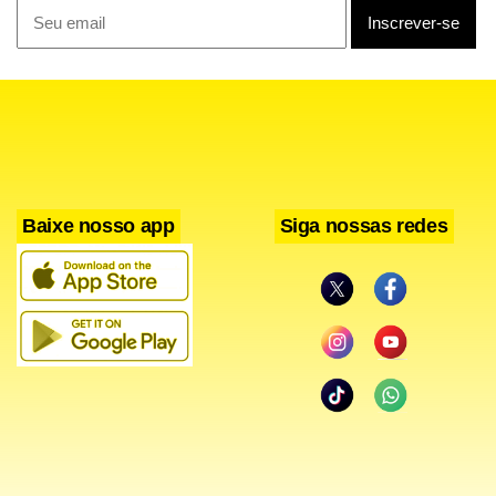
“O Oliver veio para o Brasil para se conectar com os
Baixe nosso app
Siga nossas redes
brasileiros, que ele falava que tinham uma energia
parecida com a dele. Inclusive eu ia estar no helicóptero
hoje, nesse acidente, fui convidado e só não consegui ir
porque tinha um compromisso que já estava marcado”,
disse, chorando.
O último vídeo inédito publicado por Tree contava com a
participação de Break. O cantor estava no Brasil para