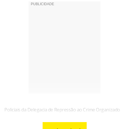
Policiais da Delegacia de Repressão ao Crime Organizado
(Deco) prenderam, na Operação Vips, 20 integrantes de
uma quadrilha acusada de roubar créditos de cartão-