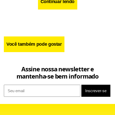
Continuar lendo
alimentação. O trabalho de investigação da polícia se
estendia por seis meses.
Você também pode gostar
Segundo a Polícia, desde às 5 da manhã, cerca de 300
policiais – divididos em 27 equipes – estão nas ruas para
executar 63 mandados, sendo 36 de busca e apreensão e
Assine nossa newsletter e
27 de prisão. Os suspeitos estão sendo levados para a
mantenha-se bem informado
Delegacia de Repressão ao Crime Organizado (Deco), que
fica no SIA.