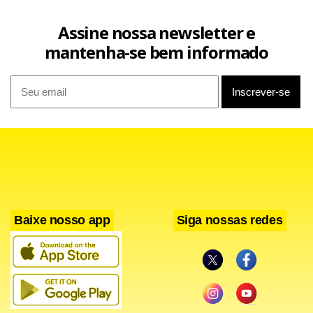
atingimos conformidade em todos, parcial em 30 e não
Assine nossa newsletter e
fomos não conformes em nada”, explica o diretor-geral do
mantenha-se bem informado
Sírio-Libanês em Brasília, Dr. Gustavo Fernandes.
Baixe nosso app
Siga nossas redes