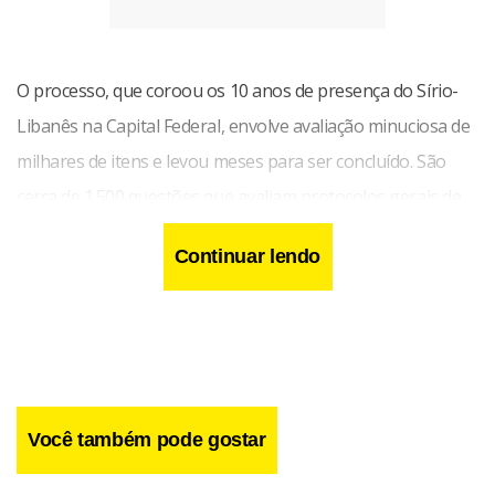
O processo, que coroou os 10 anos de presença do Sírio-
Libanês na Capital Federal, envolve avaliação minuciosa de
milhares de itens e levou meses para ser concluído. São
cerca de 1.500 questões que avaliam protocolos gerais de
cuidado aos pacientes, a segurança de familiares, equipes
Continuar lendo
de saúde e visitantes, procedimentos como anestesia e
cirurgia, gerenciamento e uso de medicamentos,
prevenção e controle de infecções, segurança das
instalações, qualificação dos profissionais, governo,
liderança e direção do hospital.
Você também pode gostar
“Em mais de mil e quinhentos itens avaliados pela JCI,