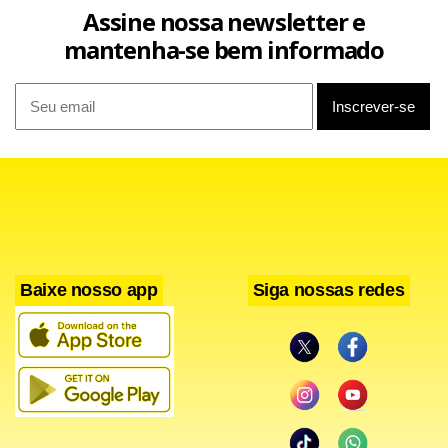
Assine nossa newsletter e
eficientes, lembrando que o investimento inicial se paga
mantenha-se bem informado
com a redução do valor da conta de luz”, afirma o diretor-
superintendente de Relacionamento com o Cliente da
Neoenergia Brasília, Gustavo Álvares.
Baixe nosso app
Siga nossas redes