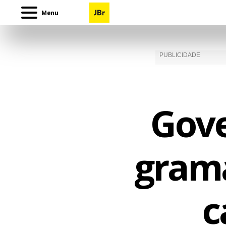
Menu
Gove
grama
c