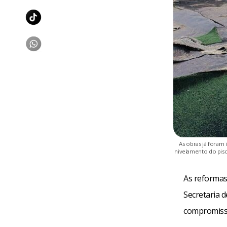
As obras já foram 
nivelamento do piso
As reformas 
Secretaria d
compromisso