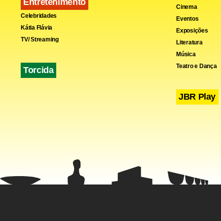
Entretenimento
Cinema
Celebridades
Eventos
Kátia Flávia
Exposições
TV/ Streaming
Literatura
Música
*Com inform
Teatro e Dança
Torcida
Fa
JBR Play