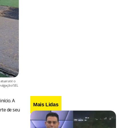
atual até o
ivulgação/SEL
nício. A
Mais Lidas
arte de seu