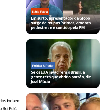
Kátia Flávia
Em surto, apresentador da Globo
surge de roupas íntimas, ameaça
pedestres e é contido pela PM
Política & Poder
Se os EUA invadirem o Brasil, a
gente terá que abrir o portão, diz
José Múcio
ados incluem
 Rei Pelé,