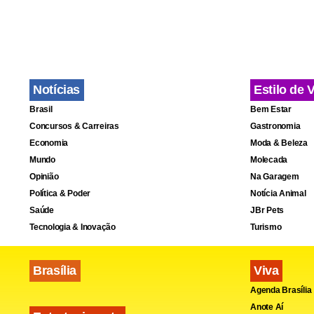
atletas e us
Este ano, a 
no Paranoá,
Notícias
Estilo de 
reforma dos
Brasil
Bem Estar
Concursos & Carreiras
Gastronomia
Economia
Moda & Beleza
Mundo
Molecada
Opinião
Na Garagem
Política & Poder
Notícia Animal
Saúde
JBr Pets
Tecnologia & Inovação
Turismo
Brasília
Viva
Agenda Brasília
Anote Aí