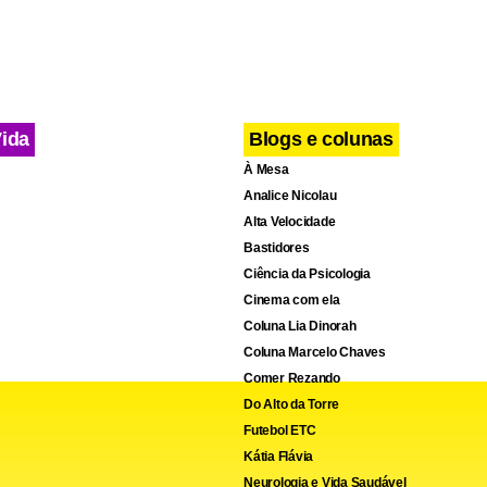
uários desses espaços esportivos”, acrescentou o gestor.
Secretaria de Esporte e Lazer já entregou três campos sintéticos
 na Feira do Produtor e no Taquari. O prazo estimado para a co
Vida
Blogs e colunas
 campos sintéticos é para a primeira quinzena de maio de 2024.
À Mesa
Analice Nicolau
Alta Velocidade
Bastidores
Ciência da Psicologia
Cinema com ela
Coluna Lia Dinorah
Coluna Marcelo Chaves
Comer Rezando
Do Alto da Torre
Futebol ETC
Kátia Flávia
Neurologia e Vida Saudável