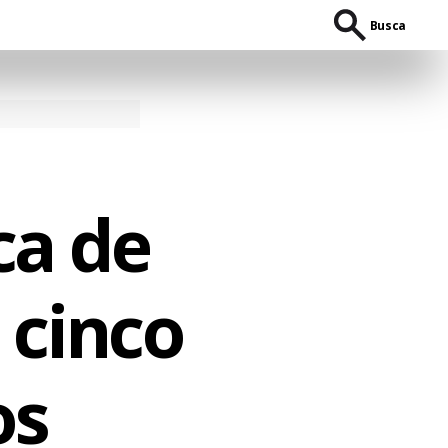
Busca
ca de
 cinco
os