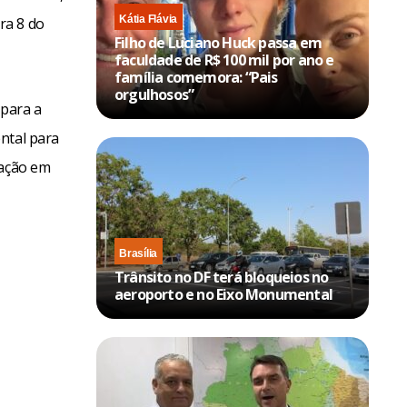
Kátia Flávia
ra 8 do
Filho de Luciano Huck passa em
faculdade de R$ 100 mil por ano e
família comemora: “Pais
orgulhosos”
 para a
ntal para
lação em
Brasília
Trânsito no DF terá bloqueios no
aeroporto e no Eixo Monumental