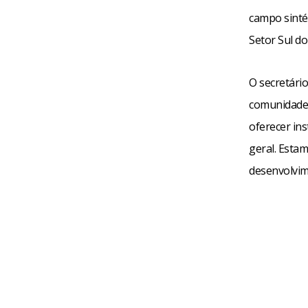
campo sinté
Setor Sul do
O secretário
comunidade 
oferecer in
geral. Esta
desenvolvim