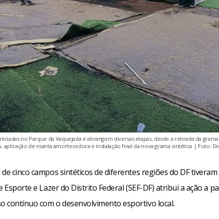
iniciadas no Parque da Vaquejada e abrangem diversas etapas, desde a retirada da grama 
, aplicação de manta amortecedora e instalação final da nova grama sintética | Foto: D
de cinco campos sintéticos de diferentes regiões do DF tiveram i
e Esporte e Lazer do Distrito Federal (SEF-DF) atribui a ação a p
 contínuo com o desenvolvimento esportivo local.