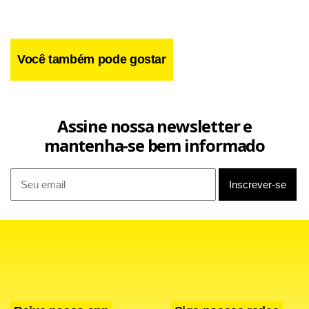
Entre os dias 12 e 15 desse mês a equipe receberá apoio do Serviço de Limpeza
Urbana e da Novacap. “Nosso objetivo é retirar dos imóveis todo e qualquer
possível foco de dengue, e, assim, diminuir o número de casos”, explicou Humberto
Você também pode gostar
Oliveira Loiola, gerente de Combate a Vetores da Dival e coordenador da ação.
Assine nossa newsletter e
mantenha-se bem informado