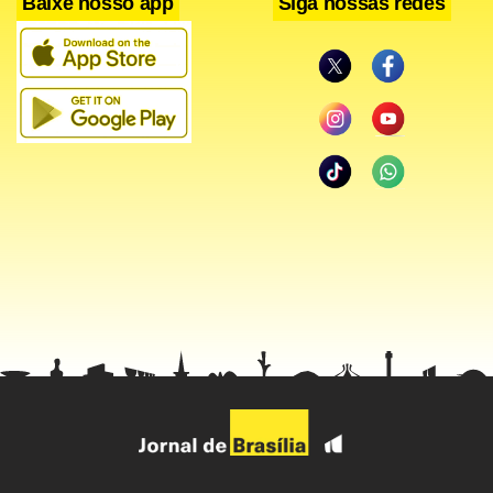
Baixe nosso app
Siga nossas redes
Somente no quintal da dona de casa Audimar Bispo Ramos, onde um incontável
número de pneus, garrafas, baldes, vasos sanitários em desuso e embalagens
estavam espalhados, a agente inspetora da Secretaria de Saúde observou mais de
20 focos prováveis da doença. “Aqui vocês estão expostos não só ao risco da
dengue, mas de outras doenças, como leishmaniose e febre amarela”, explicou
Josina Fernandes Teixeira.